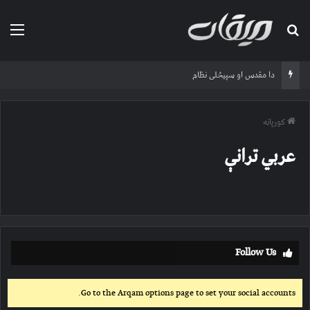
لټون لپاره
مین
دا مقدس او سپیڅلی نظام
کورپاڼه
عربي ترانې
Follow Us
Go to the Arqam options page to set your social accounts.