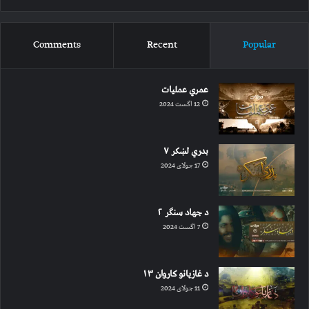
Comments
Recent
Popular
عمري عملیات
12 اگست 2024
بدري لښکر ۷
17 جولای 2024
د جهاد سنګر ۲
7 اگست 2024
د غازیانو کاروان ۱۳
11 جولای 2024