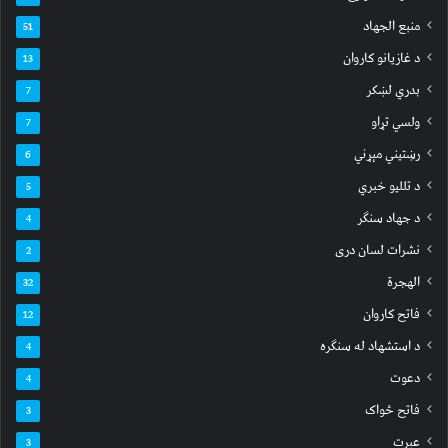
منبع الجهاد
51
د غازیانو کاروان
13
بدري لښکر
7
ولسي تړاو
7
رښتیني مېړني
6
د تللیو خبري
5
د جهاد سنګر
4
نشرات لسان دری
2
الهجرة
32
فاتح کاروان
12
د استشهاد له سنګره
4
دعوت
4
فاتح ځواک
3
عبرت
3