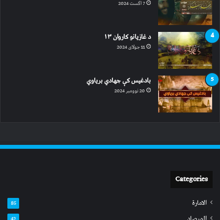
7 اگست 2024
د غازیانو کاروان ۱۳
11 جولای 2024
بادغیس کې جهادي بریاوي
20 نوومبر 2024
Categories
الامارة
85
المرصاد
42