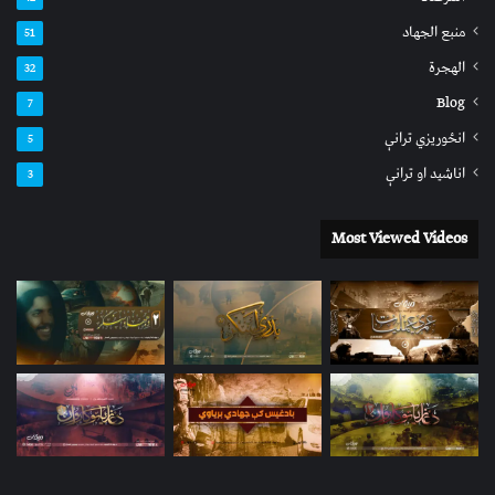
منبع الجهاد
51
الهجرة
32
Blog
7
انځوریزي ترانې
5
اناشید او ترانې
3
Most Viewed Videos