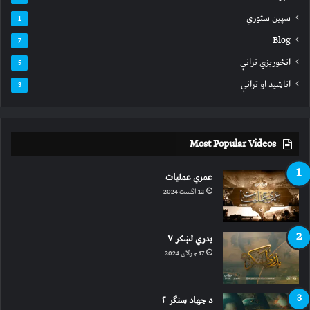
سپين ستوري
1
Blog
7
انځوریزي ترانې
5
اناشید او ترانې
3
Most Popular Videos
عمري عملیات
12 اگست 2024
بدري لښکر ۷
17 جولای 2024
د جهاد سنګر ۲