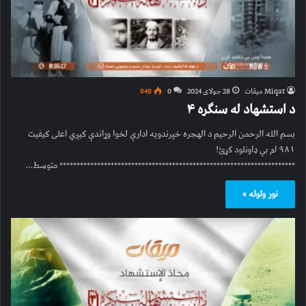
Miqat میقات
28 جولای 2024
0
949
د استشهاد له سنګره ۴
بسم الله الرحمن الرحیم د الهجره خپرندویه ادارې لخوا وړاندې کیږي اعلی کیفیت
۹۸۱ ام بي ډاونلود کړئ!
********************************************************************* متوسط…
نور ولوله »