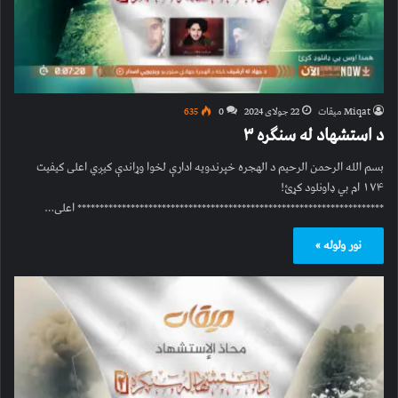
Miqat میقات
22 جولای 2024
0
635
د استشهاد له سنګره ۳
بسم الله الرحمن الرحیم د الهجره خپرندویه ادارې لخوا وړاندې کیږي اعلی کیفیت
۱۷۴ ام بي ډاونلود کړئ!
********************************************************************* اعلی…
نور ولوله »