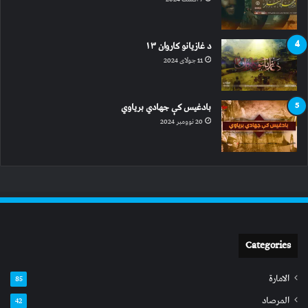
د غازیانو کاروان ۱۳
11 جولای 2024
بادغیس کې جهادي بریاوي
20 نوومبر 2024
Categories
الامارة
85
المرصاد
42