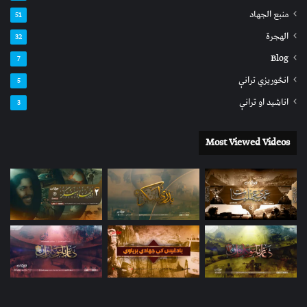
منبع الجهاد
51
الهجرة
32
Blog
7
انځوریزي ترانې
5
اناشید او ترانې
3
Most Viewed Videos