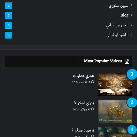
سپين ستوري
1
Blog
7
انځوریزي ترانې
5
اناشید او ترانې
3
Most Popular Videos
عمري عملیات
12 اگست 2024
بدري لښکر ۷
17 جولای 2024
د جهاد سنګر ۲
7 اگست 2024