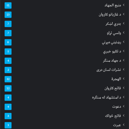
منبع الجهاد
51
د غازیانو کاروان
13
بدري لښکر
7
ولسي تړاو
7
رښتیني مېړني
6
د تللیو خبري
5
د جهاد سنګر
4
نشرات لسان دری
2
الهجرة
32
فاتح کاروان
12
د استشهاد له سنګره
4
دعوت
4
فاتح ځواک
3
عبرت
3