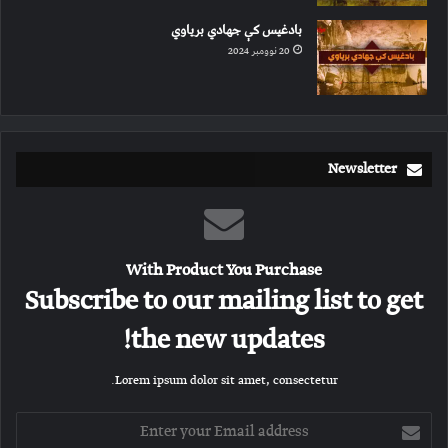
بادغیس کې جهادي بریاوي
20 نوومبر 2024
Newsletter
With Product You Purchase
Subscribe to our mailing list to get
the new updates!
Lorem ipsum dolor sit amet, consectetur.
E
n