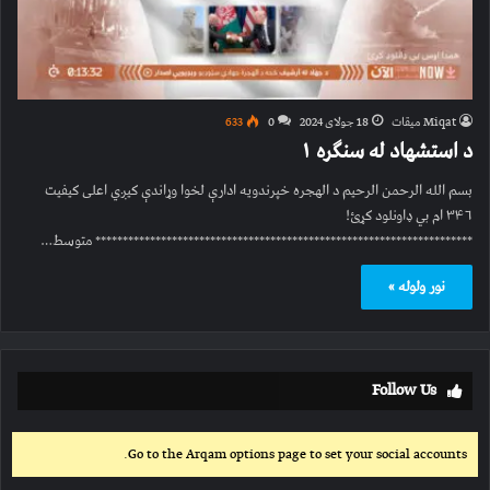
Miqat میقات
18 جولای 2024
0
633
د استشهاد له سنګره ۱
بسم الله الرحمن الرحیم د الهجره خپرندویه ادارې لخوا وړاندې کیږي اعلی کیفیت
۳۴۶ ام بي ډاونلود کړئ!
********************************************************************* متوسط…
نور ولوله »
Follow Us
Go to the Arqam options page to set your social accounts.