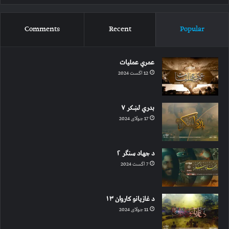
Comments
Recent
Popular
عمري عملیات
12 اگست 2024
بدري لښکر ۷
17 جولای 2024
د جهاد سنګر ۲
7 اگست 2024
د غازیانو کاروان ۱۳
11 جولای 2024