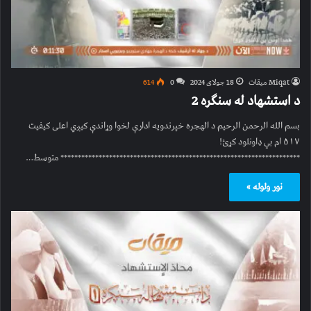
Miqat میقات
18 جولای 2024
0
614
د استشهاد له سنګره 2
بسم الله الرحمن الرحیم د الهجره خپرندویه ادارې لخوا وړاندې کیږي اعلی کیفیت
۵۱۷ ام بي ډاونلود کړئ!
********************************************************************* متوسط…
نور ولوله »