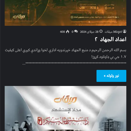
Miqat میقات
28 جولای 2024
0
408
اعداد الجهاد ۲
بسم الله الرحمن الرحیم د منبع الجهاد خپرندویه ادارې لخوا وړاندې کیږي اعلی کیفیت
۱.۷ جي بي ډاونلود کړئ!
*********************************************************************…
نور ولوله »