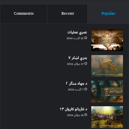
Comments
Recent
Popular
عمري عملیات
12 اگست 2024
بدري لښکر ۷
17 جولای 2024
د جهاد سنګر ۲
7 اگست 2024
د غازیانو کاروان ۱۳
11 جولای 2024