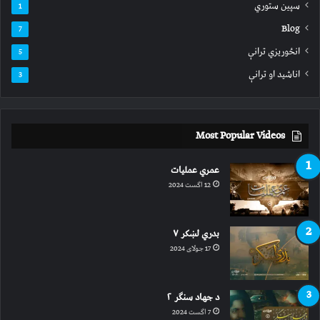
سپين ستوري
1
Blog
7
انځوریزي ترانې
5
اناشید او ترانې
3
Most Popular Videos
عمري عملیات
12 اگست 2024
بدري لښکر ۷
17 جولای 2024
د جهاد سنګر ۲
7 اگست 2024