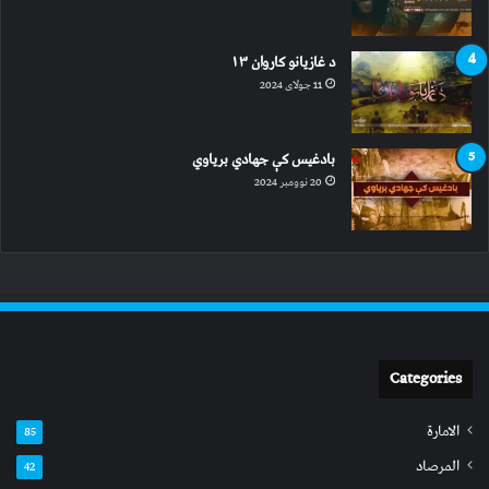
د غازیانو کاروان ۱۳
11 جولای 2024
بادغیس کې جهادي بریاوي
20 نوومبر 2024
Categories
الامارة
85
المرصاد
42