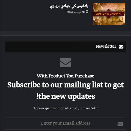
بادغیس کې جهادي بریاوي
20 نوومبر 2024
Newsletter
With Product You Purchase
Subscribe to our mailing list to get
the new updates!
Lorem ipsum dolor sit amet, consectetur.
E
n