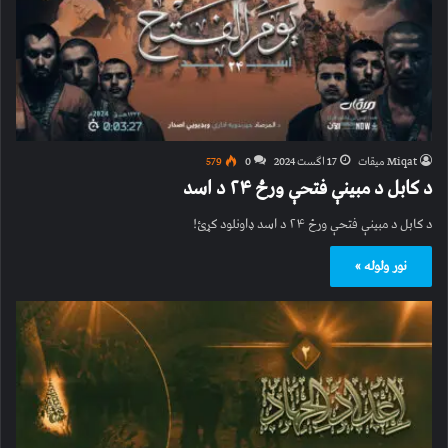
Miqat میقات
17 اگست 2024
0
579
د کابل د مبینې فتحې ورځ ۲۴ د اسد
د کابل د مبینې فتحې ورځ ۲۴ د اسد ډاونلود کړئ!
نور ولوله »