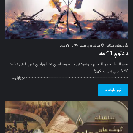
Miqat میقات
24 فبروري 2025
0
292
د دلوې ۲۶ مه
بسم الله الرحمن الرحیم د هندوکش خپرندویه ادارې لخوا وړاندې کیږي اعلی کیفیت
۷۴۴ ام بي ډاونلود کړئ!
********************************************************************* موبایل…
نور ولوله »