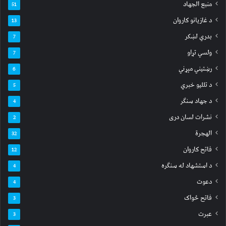
منبع الجهاد
51
د غازیانو کاروان
13
بدري لښکر
7
ولسي تړاو
7
رښتیني مېړني
6
د تللیو خبري
5
د جهاد سنګر
4
نشرات لسان دری
2
الهجرة
32
فاتح کاروان
12
د استشهاد له سنګره
4
دعوت
4
فاتح ځواک
3
عبرت
3