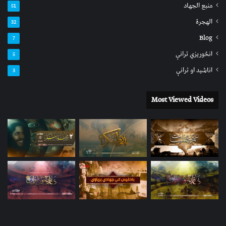
منبع الجهاد
51
الهجرة
32
Blog
7
انځوریزي ترانې
5
اناشید او ترانې
3
Most Viewed Videos