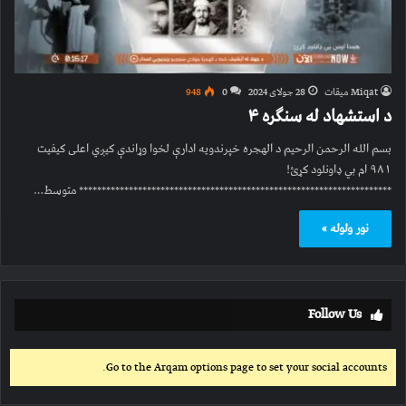
Miqat میقات
28 جولای 2024
0
948
د استشهاد له سنګره ۴
بسم الله الرحمن الرحیم د الهجره خپرندویه ادارې لخوا وړاندې کیږي اعلی کیفیت
۹۸۱ ام بي ډاونلود کړئ!
********************************************************************* متوسط…
نور ولوله »
Follow Us
Go to the Arqam options page to set your social accounts.