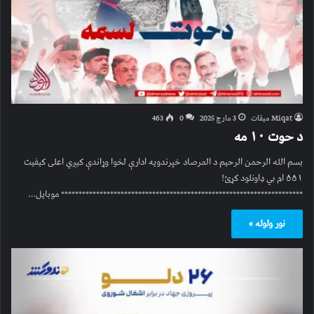
Miqat میقات
3 مارچ 2025
0
463
د حوت ۱۰ مه
بسم الله الرحمن الرحیم د المرصاد خپرندویه ادارې لخوا وړاندې کیږي اعلی کیفیت
۵۵۱ ام بي ډاونلود کړئ!
********************************************************************* موبایل…
نور ولوله »