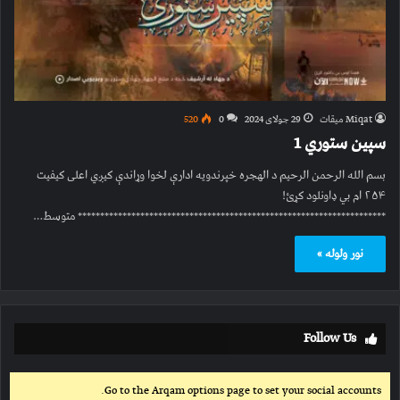
Miqat میقات
29 جولای 2024
0
520
سپین ستوري 1
بسم الله الرحمن الرحیم د الهجره خپرندویه ادارې لخوا وړاندې کیږي اعلی کیفیت
۲۵۴ ام بي ډاونلود کړئ!
********************************************************************* متوسط…
نور ولوله »
Follow Us
Go to the Arqam options page to set your social accounts.