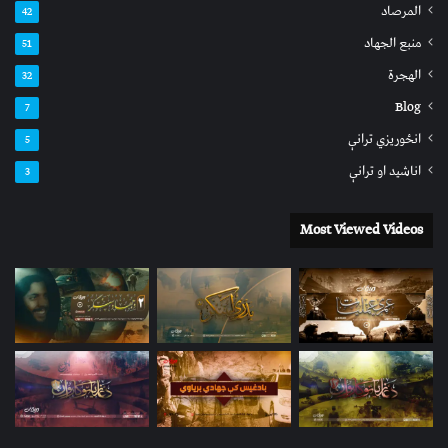
المرصاد
42
منبع الجهاد
51
الهجرة
32
Blog
7
انځوریزي ترانې
5
اناشید او ترانې
3
Most Viewed Videos