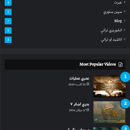
عبرت
3
سپين ستوري
1
Blog
7
انځوریزي ترانې
5
اناشید او ترانې
3
Most Popular Videos
عمري عملیات
12 اگست 2024
بدري لښکر ۷
17 جولای 2024