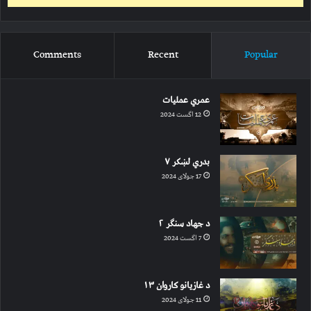
Comments
Recent
Popular
عمري عملیات
12 اگست 2024
بدري لښکر ۷
17 جولای 2024
د جهاد سنګر ۲
7 اگست 2024
د غازیانو کاروان ۱۳
11 جولای 2024