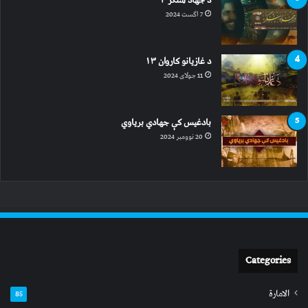
د جهاد سنګر ۲
7 اگست 2024
د غازیانو کاروان ۱۳
11 جولای 2024
بادغیس کې جهادي بریاوي
20 نوومبر 2024
Categories
الامارة
85