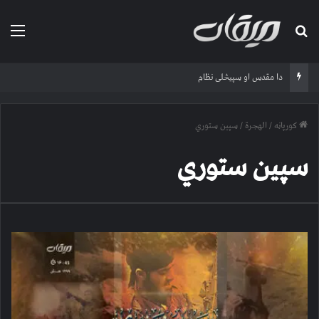
لټون لپاره
مین
دا مقدس او سپیڅلی نظام
کورپاڼه
/
الهجرة
/
سپين ستوري
سپين ستوري