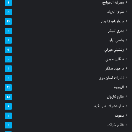
معرفة الخوارج
3
منبع الجهاد
51
د غازیانو کاروان
13
بدري لښکر
7
ولسي تړاو
7
رښتیني مېړني
6
د تللیو خبري
5
د جهاد سنګر
4
نشرات لسان دری
2
الهجرة
32
فاتح کاروان
12
د استشهاد له سنګره
4
دعوت
4
فاتح ځواک
3