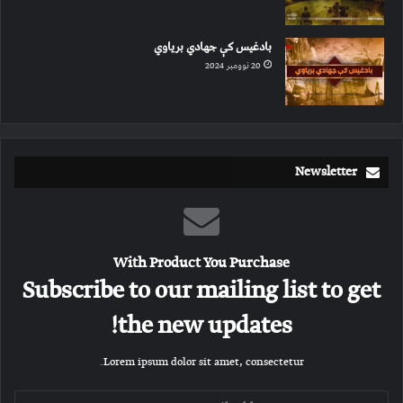
بادغیس کې جهادي بریاوي
20 نوومبر 2024
Newsletter
With Product You Purchase
Subscribe to our mailing list to get
the new updates!
Lorem ipsum dolor sit amet, consectetur.
E