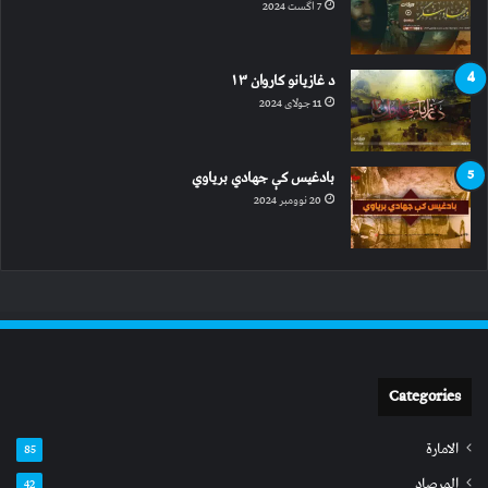
7 اگست 2024
د غازیانو کاروان ۱۳
11 جولای 2024
بادغیس کې جهادي بریاوي
20 نوومبر 2024
Categories
الامارة
85
المرصاد
42