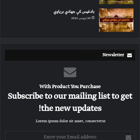
بادغیس کې جهادي بریاوي
20 نوومبر 2024
Newsletter
With Product You Purchase
Subscribe to our mailing list to get
the new updates!
Lorem ipsum dolor sit amet, consectetur.
E