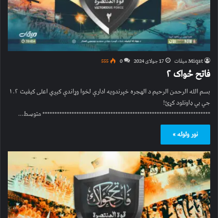
Miqat میقات
17 جولای 2024
0
555
فاتح ځواک ۲
بسم الله الرحمن الرحیم د الهجره خپرندویه ادارې لخوا وړاندې کیږي اعلی کیفیت ۱.۲
جي بي ډاونلود کړئ!
********************************************************************* متوسط…
نور ولوله »