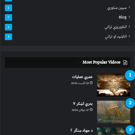
سپين ستوري
1
Blog
7
انځوریزي ترانې
5
اناشید او ترانې
3
Most Popular Videos
عمري عملیات
12 اگست 2024
بدري لښکر ۷
17 جولای 2024
د جهاد سنګر ۲