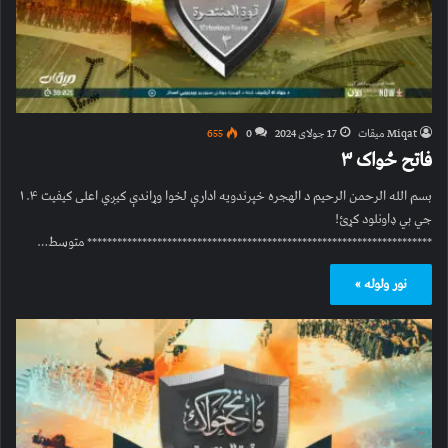
Miqat میقات
17 جولای 2024
0
655
فاتح ځواک ۳
بسم الله الرحمن الرحیم د الهجره خپرندویه ادارې لخوا وړاندې کیږي اعلی کیفیت ۱.۴
جي بي ډاونلود کړئ!
********************************************************************* متوسط…
نور ولوله »