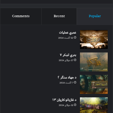
Comments
Recent
Popular
عمري عملیات
12 اگست 2024
بدري لښکر ۷
17 جولای 2024
د جهاد سنګر ۲
7 اگست 2024
د غازیانو کاروان ۱۳
11 جولای 2024