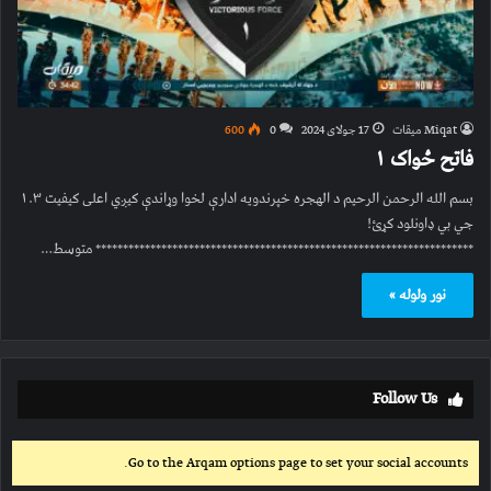
Miqat میقات
17 جولای 2024
0
600
فاتح ځواک ۱
بسم الله الرحمن الرحیم د الهجره خپرندویه ادارې لخوا وړاندې کیږي اعلی کیفیت ۱.۳
جي بي ډاونلود کړئ!
********************************************************************* متوسط…
نور ولوله »
Follow Us
Go to the Arqam options page to set your social accounts.