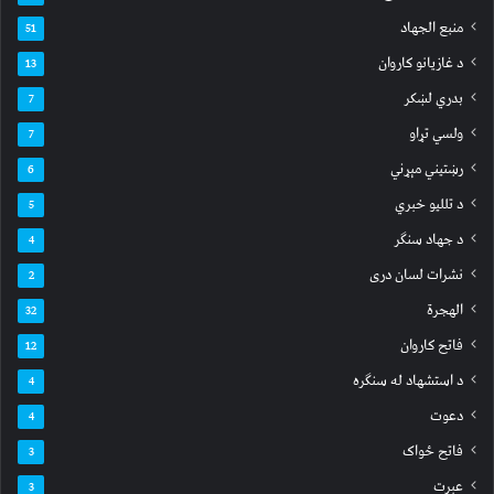
منبع الجهاد
51
د غازیانو کاروان
13
بدري لښکر
7
ولسي تړاو
7
رښتیني مېړني
6
د تللیو خبري
5
د جهاد سنګر
4
نشرات لسان دری
2
الهجرة
32
فاتح کاروان
12
د استشهاد له سنګره
4
دعوت
4
فاتح ځواک
3
عبرت
3