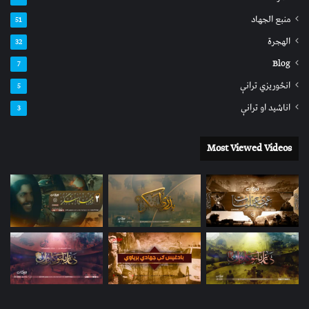
منبع الجهاد
51
الهجرة
32
Blog
7
انځوریزي ترانې
5
اناشید او ترانې
3
Most Viewed Videos