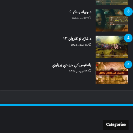
د جهاد سنګر ۲
7 اگست 2024
د غازیانو کاروان ۱۳
11 جولای 2024
بادغیس کې جهادي بریاوي
20 نوومبر 2024
Categories