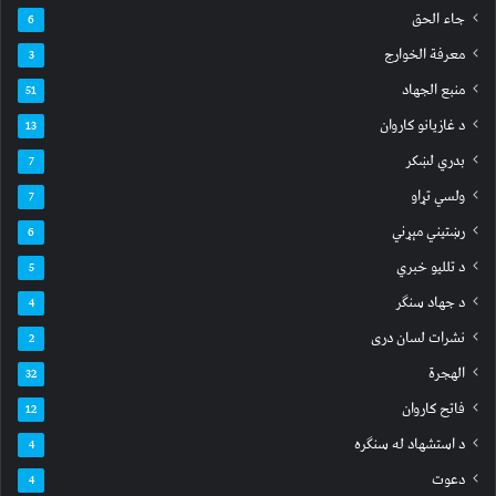
s
جاء الحق
6
معرفة الخوارج
3
منبع الجهاد
51
د غازیانو کاروان
13
بدري لښکر
7
ولسي تړاو
7
رښتیني مېړني
6
د تللیو خبري
5
د جهاد سنګر
4
نشرات لسان دری
2
الهجرة
32
فاتح کاروان
12
د استشهاد له سنګره
4
دعوت
4