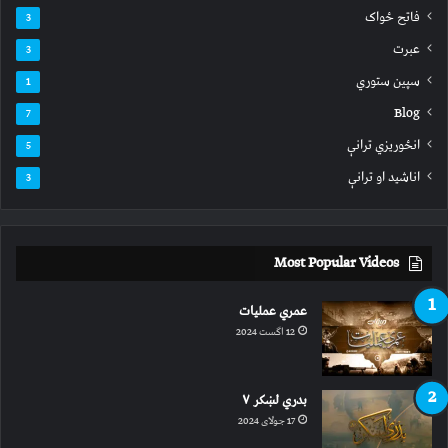
فاتح ځواک
3
عبرت
3
سپين ستوري
1
Blog
7
انځوریزي ترانې
5
اناشید او ترانې
3
Most Popular Videos
عمري عملیات
12 اگست 2024
بدري لښکر ۷
17 جولای 2024