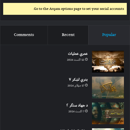
Go to the Arqam options page to set your social accounts.
Comments
Recent
Popular
عمري عملیات
12 اگست 2024
بدري لښکر ۷
17 جولای 2024
د جهاد سنګر ۲
7 اگست 2024