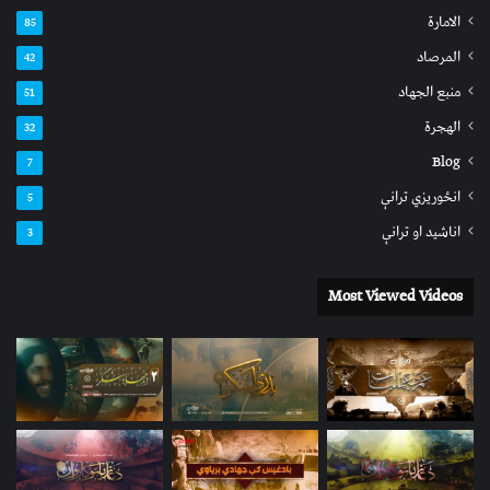
الامارة
85
المرصاد
42
منبع الجهاد
51
الهجرة
32
Blog
7
انځوریزي ترانې
5
اناشید او ترانې
3
Most Viewed Videos