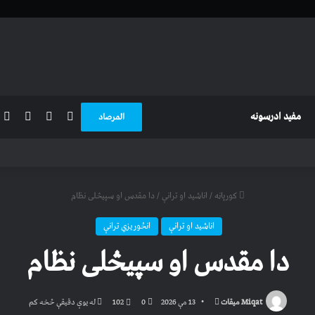
m
uTube
Facebook
X
مفید ادرسونه
المرصاد
کورپاڼه
/
اناشید او ترانې
/
دا مقدس او سپیڅلی نظام
اناشید او ترانې
انځوریزي ترانې
دا مقدس او سپیڅلی نظام
Send
Miqat میقات
13 مې 2026
0
102
له یوې دقیقې څخه کم