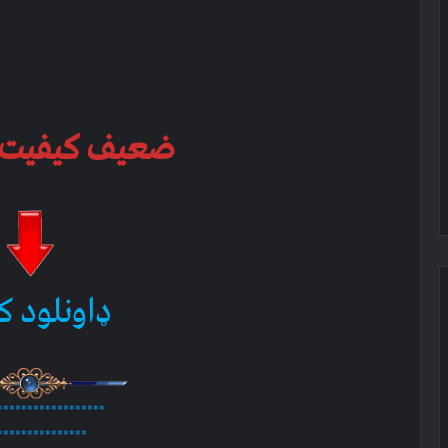
ضعیف کیفیت 10 ام ب
ډاونلود ک
******************
***************