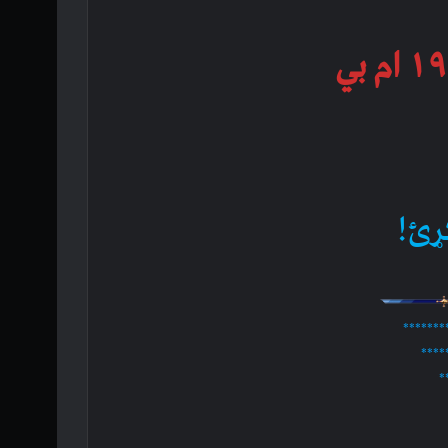
ړئ!
*******
****
*