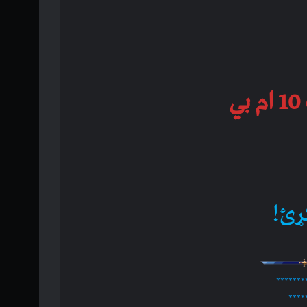
ي
ړئ!
*******
****