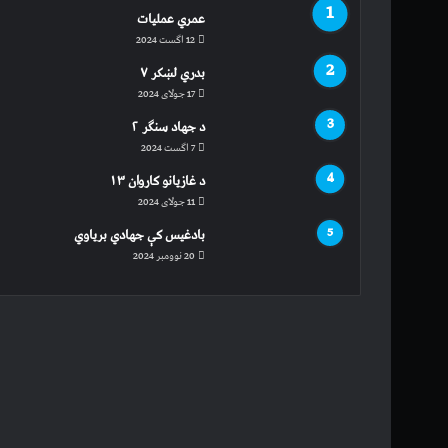
عمري عملیات
12 اگست 2024
بدري لښکر ۷
17 جولای 2024
د جهاد سنګر ۲
7 اگست 2024
د غازیانو کاروان ۱۳
11 جولای 2024
بادغیس کې جهادي بریاوي
20 نوومبر 2024