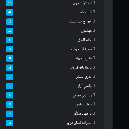
اصدارات دری
16
المرصاد
42
خوارج پیدایښت
12
مهتدون
10
جاء الحق
6
معرفة الخوارج
3
منبع الجهاد
51
د غازیانو کاروان
13
بدري لښکر
7
ولسي تړاو
7
رښتیني مېړني
6
د تللیو خبري
5
د جهاد سنګر
4
نشرات لسان دری
2