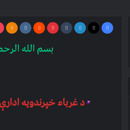
an
email
niki
VKontakte
Reddit
Pinterest
Tumblr
LinkedIn
X
Facebook
بسم الله الرحم
د غرباء خپرندویه ادارې