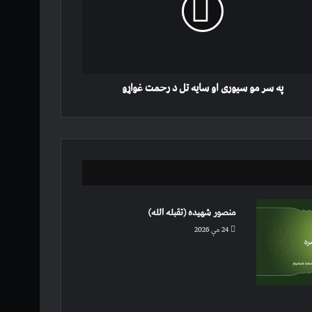
ه
ت
و
په سر مو سیوری او سایه تل د رحمت غواړو
منصور شهیده (تقبله الله)
24 مې 2026