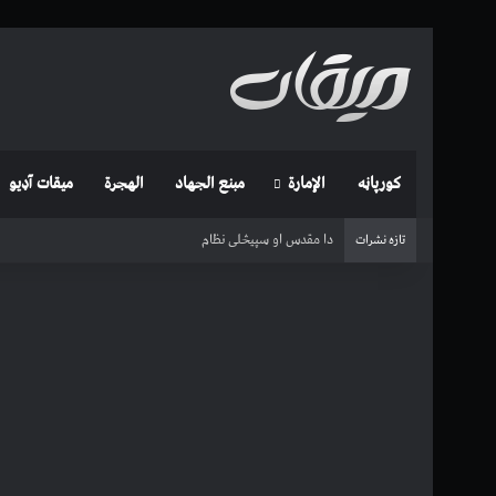
کورپاڼه
الإمارة
مبنع الجهاد
الهجرة
میقات آډیو
دا مقدس او سپیڅلی نظام
تازه نشرات