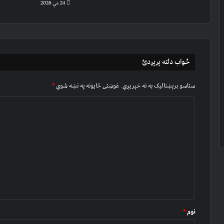
24 مې 2026
ځواب دلته پرېږدئ
ستاسو برېښناليک به نه خپريږي.
غوښتى ځایونه په نښه شوي
*
څ
ر
گ
ن
د
و
ن
*
نوم
*