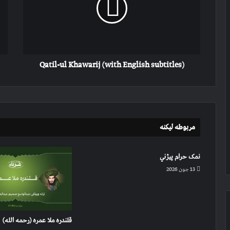
English
او
subtitles)
سای
تل
د
رحم
Qatil-ul Khawarij (with English subtitles)
غواړ
مربوطه لیکنه
نمک حرام پیژني
13 جون 2026
قلندره ملا عمره (رحمه الله)