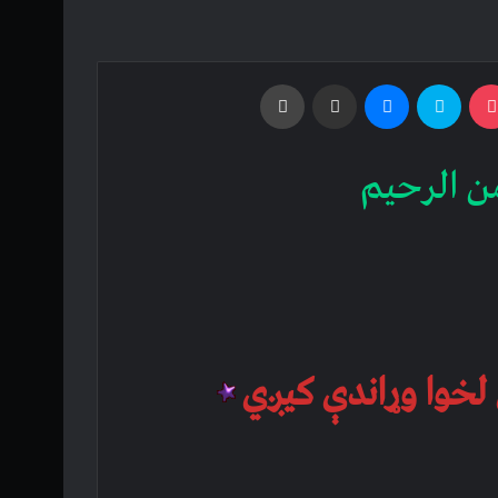
Print
Share via Email
Messenger
Skype
Pocket
Odnoklass
ن الرحیم
 لخوا وړاندې کیږي