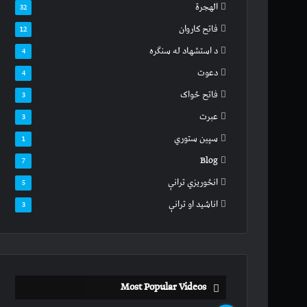
الهجرة
32
فاتح کاروان
12
د استشهاد له سنګره
4
دعوت
4
فاتح ځواک
3
عبرت
3
سپين ستوري
1
Blog
7
انځوریزي ترانې
5
اناشید او ترانې
3
Most Popular Videos