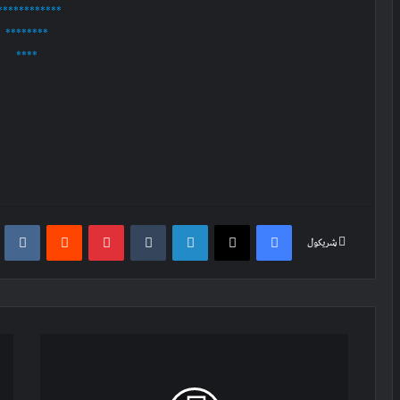
************
********
****
e
Reddit
Pinterest
Tumblr
LinkedIn
X
Facebook
شریکول
Qatil-
په
ul
سر
Khawarij
مو
(with
سیو