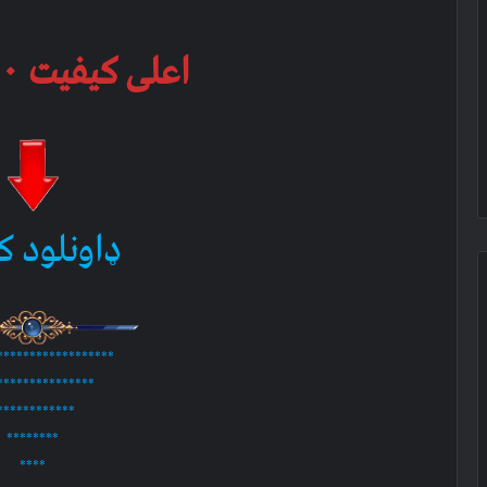
اعلی کیفیت ۱۹۰ ام بي
ډاونلود ک
******************
***************
************
********
****