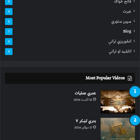
فاتح ځواک
3
عبرت
3
سپين ستوري
1
Blog
7
انځوریزي ترانې
5
اناشید او ترانې
3
Most Popular Videos
عمري عملیات
12 اگست 2024
بدري لښکر ۷
17 جولای 2024