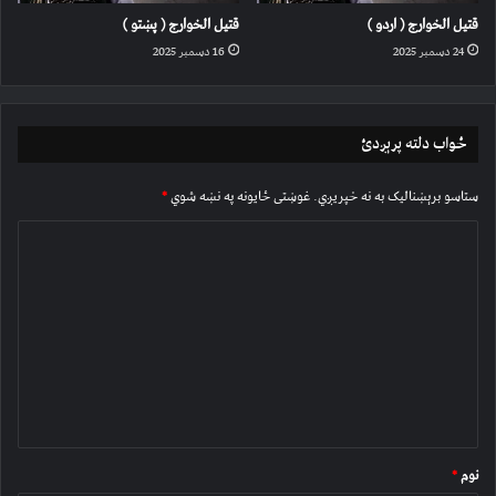
قتیل الخوارج ( اردو )
قتیل الخوارج ( پښتو )
24 دسمبر 2025
16 دسمبر 2025
ځواب دلته پرېږدئ
ستاسو برېښناليک به نه خپريږي.
غوښتى ځایونه په نښه شوي
*
څ
ر
گ
ن
د
و
ن
*
نوم
*