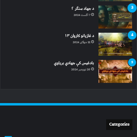
د جهاد سنګر ۲
7 اگست 2024
د غازیانو کاروان ۱۳
11 جولای 2024
بادغیس کې جهادي بریاوي
20 نوومبر 2024
Categories