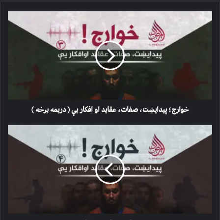
خوارج؛
پیدايښت،
صفات،
عقاید
او
افکار
یې
(
دریمه
برخه
خوارج؛ پیدايښت، صفات، عقاید او افکار یې ( دریمه برخه )
)
خوارج؛
پیدايښت،
صفات،
عقاید
او
افکار
یې
(
څلورمه