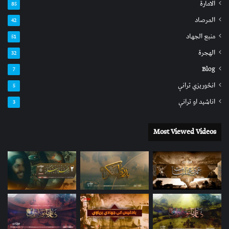
الامارة
85
المرصاد
42
منبع الجهاد
51
الهجرة
32
Blog
7
انځوریزي ترانې
5
اناشید او ترانې
3
Most Viewed Videos