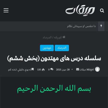
لټون لپاره
مین
Qatil-ul Khawarij (with English subtitles)
کورپاڼه
/
المرصاد
المرصاد
مهتدون
سلسله درس های مهتدون (بخش ششم)
Send
Miqat میقات
28 جون 2025
0
135
له یوې دقیقې څخه کم
an
email
بسم الله الرحمن الرحیم