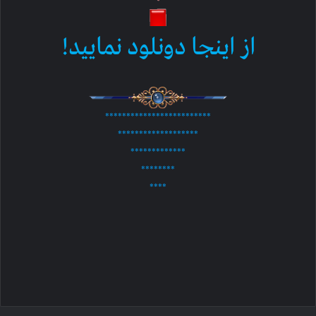
از اینجا دونلود نمایید!
*************************
*******************
*************
********
****