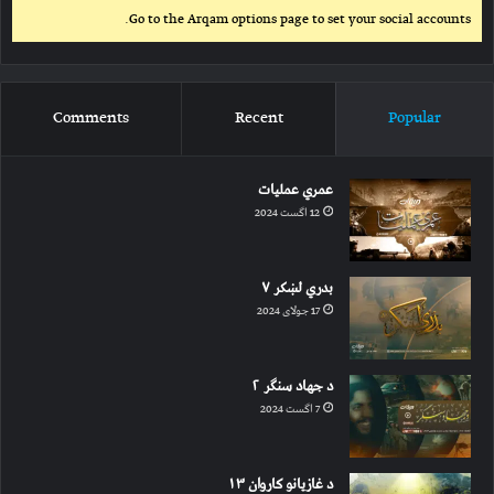
Go to the Arqam options page to set your social accounts.
Comments
Recent
Popular
عمري عملیات
12 اگست 2024
بدري لښکر ۷
17 جولای 2024
د جهاد سنګر ۲
7 اگست 2024
د غازیانو کاروان ۱۳