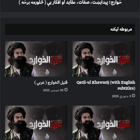
برخه
خوارج؛ پیدايښت، صفات، عقاید او افکار یې ( څلورمه برخه )
)
مربوطه لیکنه
Qatil-ul Khawarij (with English
قتیل الخوارج ( عربي )
subtitles)
30 دسمبر 2025
3 جنوري 2026