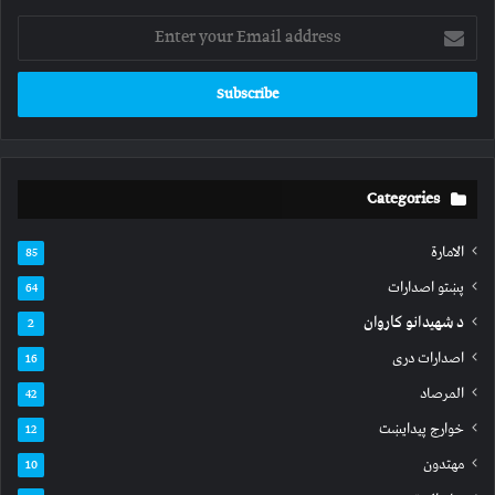
Enter
your
Email
address
Categories
الامارة
85
پښتو اصدارات
64
د شهیدانو کاروان
2
اصدارات دری
16
المرصاد
42
خوارج پیدایښت
12
مهتدون
10