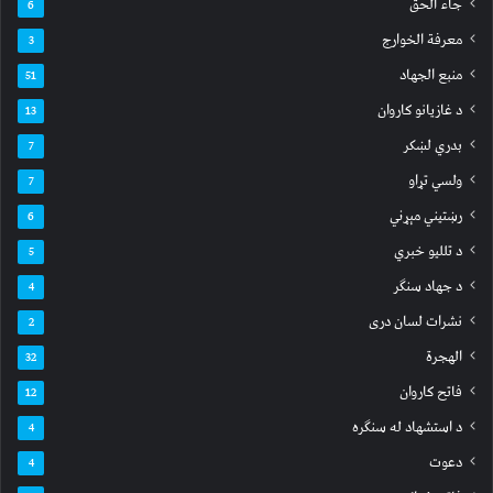
جاء الحق
6
معرفة الخوارج
3
منبع الجهاد
51
د غازیانو کاروان
13
بدري لښکر
7
ولسي تړاو
7
رښتیني مېړني
6
د تللیو خبري
5
د جهاد سنګر
4
نشرات لسان دری
2
الهجرة
32
فاتح کاروان
12
د استشهاد له سنګره
4
دعوت
4