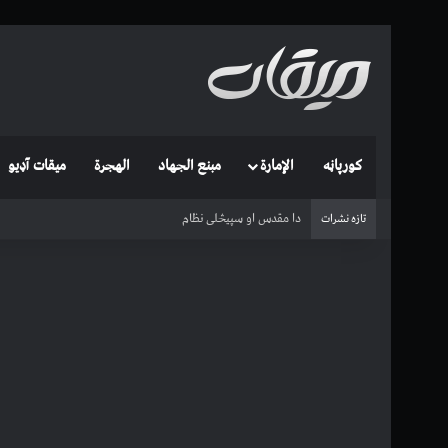
کورپاڼه
الإمارة
مبنع الجهاد
الهجرة
میقات آډیو
Qatil-ul Khawarij (with English subtitles)
تازه نشرات