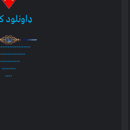
ډاونلود ک
******************
***************
************
********
****