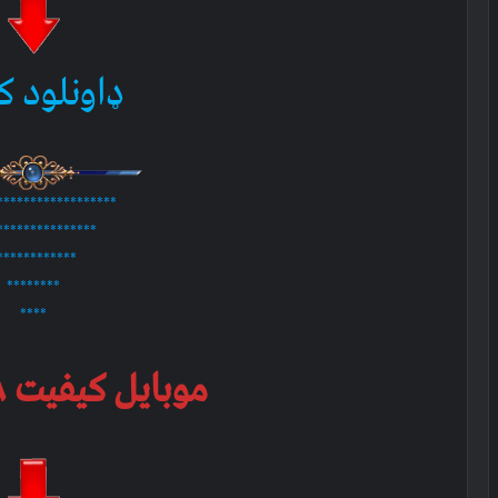
ډاونلود ک
******************
***************
************
********
****
موبایل کیفیت ۳۷۸ ام بي