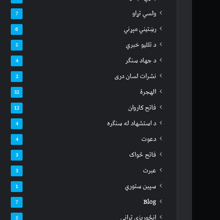
ولسي تړاو
7
رښتیني مېړني
6
د تللیو خبري
5
د جهاد سنګر
4
نشرات لسان دری
2
الهجرة
32
فاتح کاروان
12
د استشهاد له سنګره
4
دعوت
4
فاتح ځواک
3
عبرت
3
سپين ستوري
1
Blog
7
انځوریزي ترانې
5