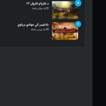
د غازیانو کاروان ۱۳
11 جولای 2024
بادغیس کې جهادي بریاوي
20 نوومبر 2024