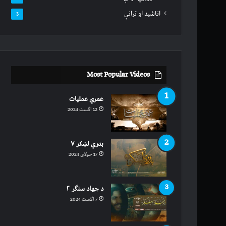
اناشید او ترانې
3
Most Popular Videos
عمري عملیات
12 اگست 2024
بدري لښکر ۷
17 جولای 2024
د جهاد سنګر ۲
7 اگست 2024