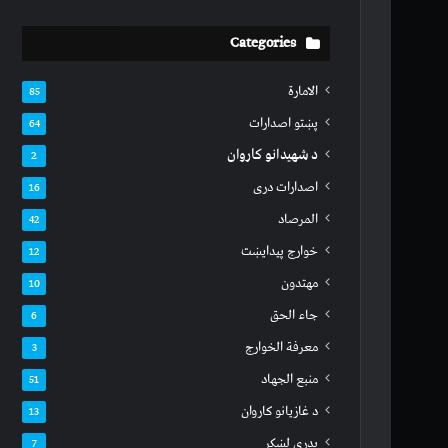
Categories
الامارة
85
پښتو اصدارات
64
د شهیدانو کاروان
2
اصدارات دری
16
المرصاد
42
خوارج پیدایښت
12
مهتدون
10
جاء الحق
6
معرفة الخوارج
3
منبع الجهاد
51
د غازیانو کاروان
13
بدري لښکر
7