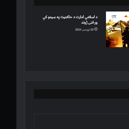
د اسلامي امارت د حاکمیت په سیمو کې
ورځنی ژوند
20 نوومبر 2024