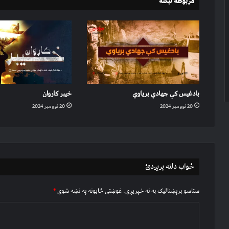
مربوطه لیکنه
بادغیس کې جهادي بریاوي
خیبر کاروان
20 نوومبر 2024
20 نوومبر 2024
ځواب دلته پرېږدئ
ستاسو برېښناليک به نه خپريږي.
غوښتى ځایونه په نښه شوي
*
څ
ر