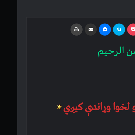
Print
Share via Email
Messenger
Skype
Pocket
Odnoklass
ن الرحیم
 لخوا وړاندې کیږي