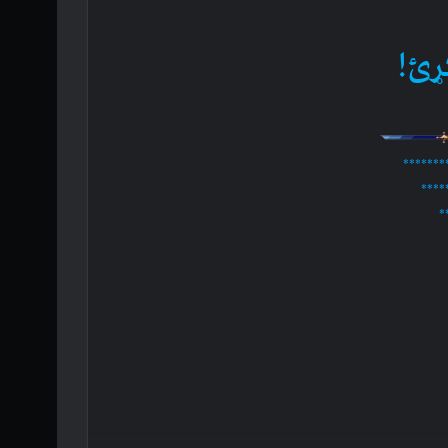
ړئ!
*******
****
*