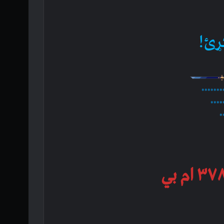
ړئ!
*******
****
*