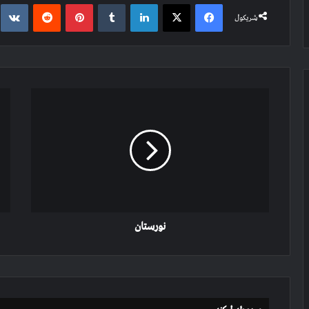
e
Reddit
Pinterest
Tumblr
LinkedIn
X
Facebook
شریکول
نورستان
د
کنړ
د
مرو
ولس
جها
حما
نورستان