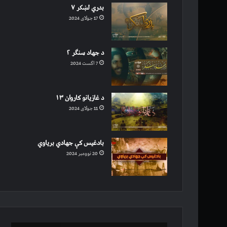
بدري لښکر ۷
17 جولای 2024
د جهاد سنګر ۲
7 اگست 2024
د غازیانو کاروان ۱۳
11 جولای 2024
بادغیس کې جهادي بریاوي
20 نوومبر 2024