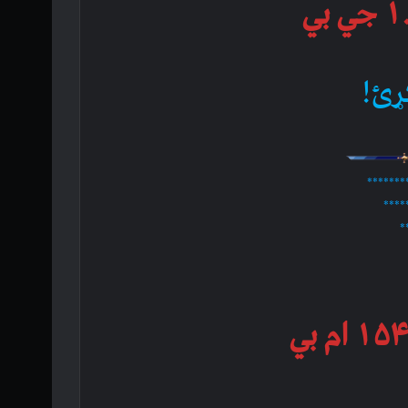
ړئ!
*******
****
*