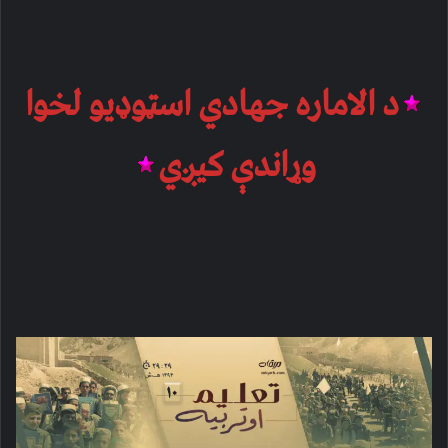
د الاماره جهادي اسټوډیو لخوا
وړاندې کیږي