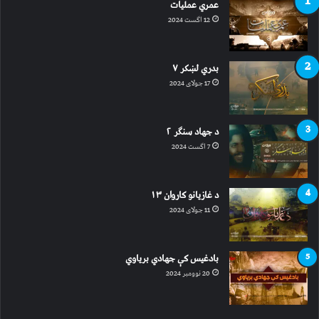
عمري عملیات
12 اگست 2024
بدري لښکر ۷
17 جولای 2024
د جهاد سنګر ۲
7 اگست 2024
د غازیانو کاروان ۱۳
11 جولای 2024
بادغیس کې جهادي بریاوي
20 نوومبر 2024