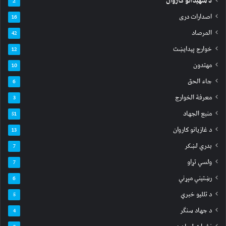
د شهیدانو کاروان
2
اصدارات دری
16
المرصاد
42
خوارج پیدایښت
12
مهتدون
10
جاء الحق
6
معرفة الخوارج
3
منبع الجهاد
51
د غازیانو کاروان
13
بدري لښکر
7
ولسي تړاو
7
رښتیني مېړني
6
د تللیو خبري
5
د جهاد سنګر
4