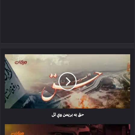
حق
به
بریمن
وي
تل
حق به بریمن وي تل
د
سیاه