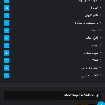
نشرات لسان دری
2
الهجرة
32
فاتح کاروان
12
د استشهاد له سنګره
4
دعوت
4
فاتح ځواک
3
عبرت
3
سپين ستوري
1
Blog
7
انځوریزي ترانې
5
اناشید او ترانې
3
Most Popular Videos