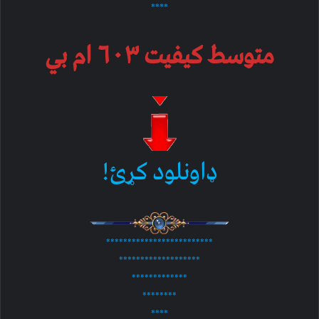
****
متوسط کیفیت ۶۰۳ ام بي
ډاونلود کړئ!
*************************
*******************
*************
********
****