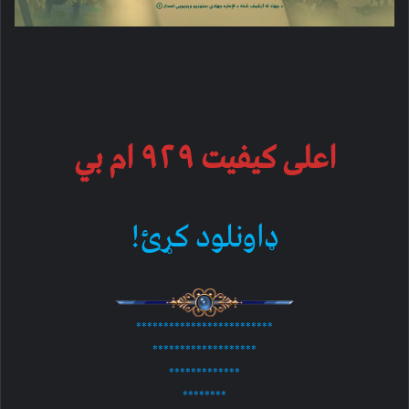
اعلی کیفیت ۹۲۹ ام بي
ډاونلود کړئ!
*************************
*******************
*************
********