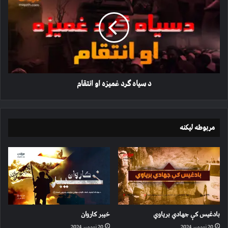
ګرد
غمیزه
او
انتقام
د سیاه ګرد غمیزه او انتقام
مربوطه لیکنه
بادغیس کې جهادي بریاوي
خیبر کاروان
20 نوومبر 2024
20 نوومبر 2024