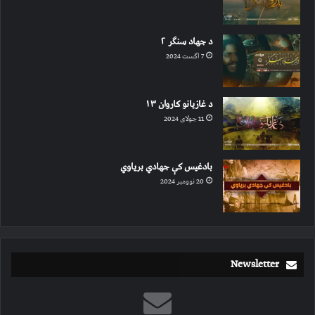
د جهاد سنګر ۲
7 اگست 2024
د غازیانو کاروان ۱۳
11 جولای 2024
بادغیس کې جهادي بریاوي
20 نوومبر 2024
Newsletter