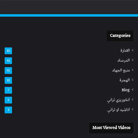
Categories
الامارة
85
المرصاد
42
منبع الجهاد
51
الهجرة
32
Blog
7
انځوریزي ترانې
5
اناشید او ترانې
3
Most Viewed Videos