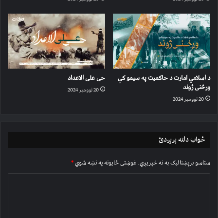
د اسلامي امارت د حاکمیت په سیمو کې
حی علی الاعداد
ورځنی ژوند
20 نوومبر 2024
20 نوومبر 2024
ځواب دلته پرېږدئ
ستاسو برېښناليک به نه خپريږي.
غوښتى ځایونه په نښه شوي
*
څ
ر
گ