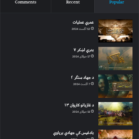
Comments
Recent
Popular
عمري عملیات
12 اگست 2024
بدري لښکر ۷
17 جولای 2024
د جهاد سنګر ۲
7 اگست 2024
د غازیانو کاروان ۱۳
11 جولای 2024
بادغیس کې جهادي بریاوي