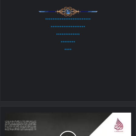
*************************
*******************
*************
********
****
خوارج؛
پیدايښت،
صفات،
عقاید