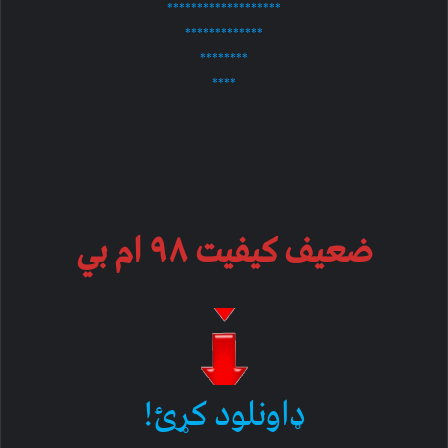
*******************
*************
********
****
ضعیف کیفیت ۹۸ ام بي
ډاونلود کړئ!