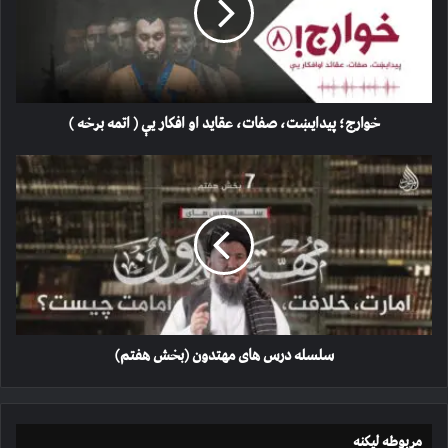
او
افکار
یې
(
اتمه
برخه
خوارج؛ پیدايښت، صفات، عقاید او افکار یې ( اتمه برخه )
)
سلسله
درس
های
مهتدون
(بخش
هفتم)
سلسله درس های مهتدون (بخش هفتم)
مربوطه لیکنه