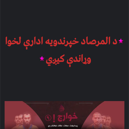
د المرصاد خپرندویه ادارې لخوا
وړاندې کیږي