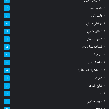
د غازیانو کاروان
13
بدري لښکر
7
ولسي تړاو
7
رښتیني مېړني
6
د تللیو خبري
5
د جهاد سنګر
4
نشرات لسان دری
2
الهجرة
32
فاتح کاروان
12
د استشهاد له سنګره
4
دعوت
4
فاتح ځواک
3
عبرت
3
سپين ستوري
1
Blog