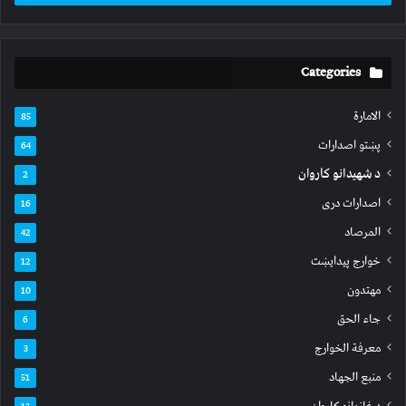
Categories
الامارة
85
پښتو اصدارات
64
د شهیدانو کاروان
2
اصدارات دری
16
المرصاد
42
خوارج پیدایښت
12
مهتدون
10
جاء الحق
6
معرفة الخوارج
3
منبع الجهاد
51