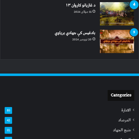
د غازیانو کاروان ۱۳
11 جولای 2024
بادغیس کې جهادي بریاوي
20 نوومبر 2024
Categories
الامارة
85
المرصاد
42
منبع الجهاد
51