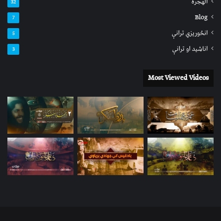
الهجرة
32
Blog
7
انځوریزي ترانې
5
اناشید او ترانې
3
Most Viewed Videos