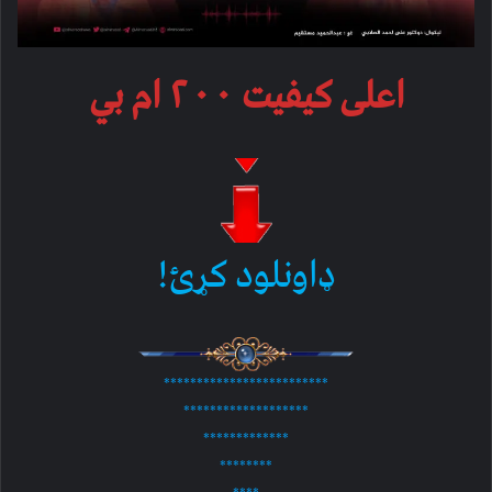
اعلی کیفیت ۲۰۰ ام بي
ډاونلود کړئ!
*************************
*******************
*************
********