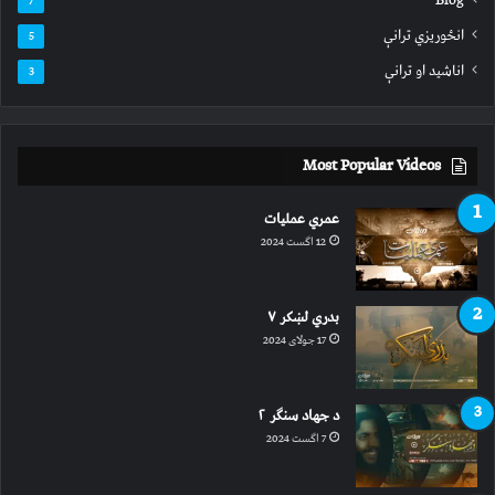
7
انځوریزي ترانې
5
اناشید او ترانې
3
Most Popular Videos
عمري عملیات
12 اگست 2024
بدري لښکر ۷
17 جولای 2024
د جهاد سنګر ۲
7 اگست 2024