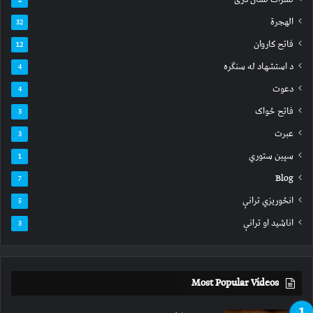
الهجرة
32
فاتح کاروان
12
د استشهاد له سنګره
4
دعوت
4
فاتح ځواک
3
عبرت
3
سپين ستوري
1
Blog
7
انځوریزي ترانې
5
اناشید او ترانې
3
Most Popular Videos