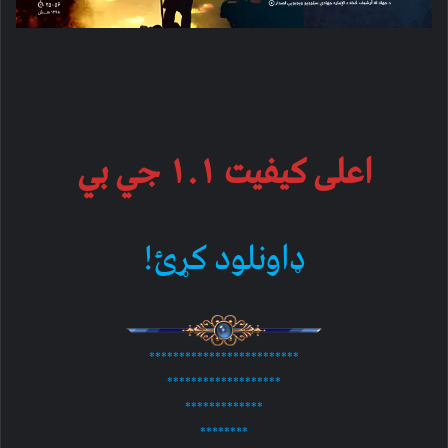
اعلی کیفیت ۱.۱ جي بي
ډاونلود کړئ!
*************************
*******************
*************
********