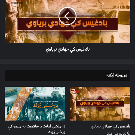
جهادي
بریاوي
بادغیس کې جهادي بریاوي
مربوطه لیکنه
بادغیس کې جهادي بریاوي
د اسلامي امارت د حاکمیت په سیمو کې
ورځنی ژوند
20 نوومبر 2024