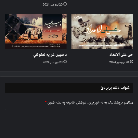
20 نوومبر 2024
حی علی الاعداد
د سپین غر په لمنو کې
20 نوومبر 2024
20 نوومبر 2024
ځواب دلته پرېږدئ
ستاسو برېښناليک به نه خپريږي.
غوښتى ځایونه په نښه شوي
*
څ
ر
گ