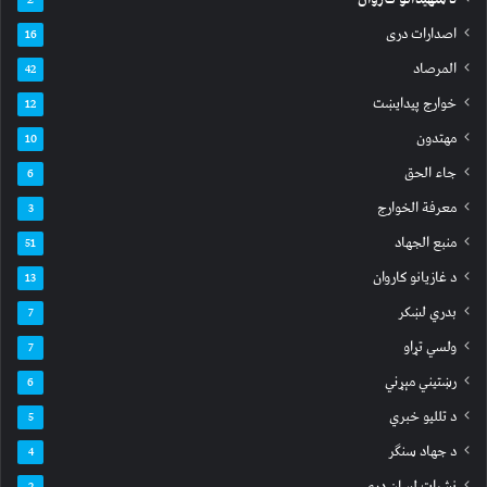
اصدارات دری
16
المرصاد
42
خوارج پیدایښت
12
مهتدون
10
جاء الحق
6
معرفة الخوارج
3
منبع الجهاد
51
د غازیانو کاروان
13
بدري لښکر
7
ولسي تړاو
7
رښتیني مېړني
6
د تللیو خبري
5
د جهاد سنګر
4
نشرات لسان دری
2