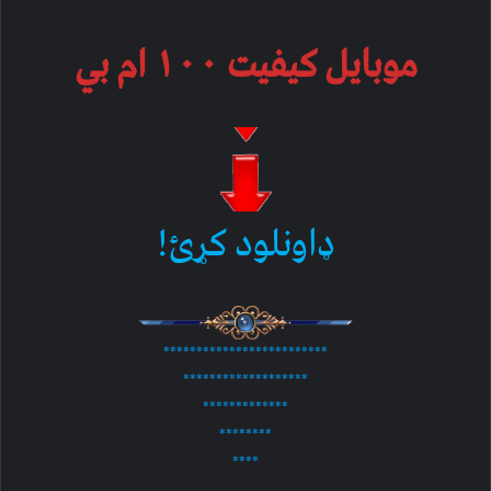
موبایل کیفیت ۱۰۰ ام بي
ډاونلود کړئ!
*************************
*******************
*************
********
****