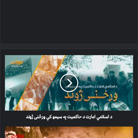
د
اسلامي
امارت
د
حاکمیت
په
سیمو
کې
ورځنی
ژوند
د اسلامي امارت د حاکمیت په سیمو کې ورځنی ژوند
بادغیس
کې