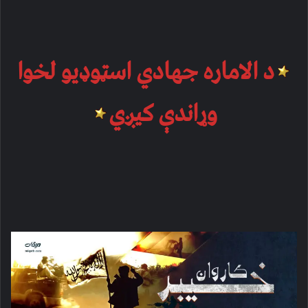
د الاماره جهادي اسټوډیو لخوا
وړاندې کیږي