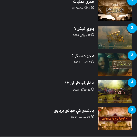
عمري عملیات
12 اگست 2024
بدري لښکر ۷
17 جولای 2024
د جهاد سنګر ۲
7 اگست 2024
د غازیانو کاروان ۱۳
11 جولای 2024
بادغیس کې جهادي بریاوي
20 نوومبر 2024