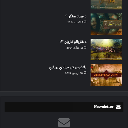
د جهاد سنګر ۲
7 اگست 2024
د غازیانو کاروان ۱۳
11 جولای 2024
بادغیس کې جهادي بریاوي
20 نوومبر 2024
Newsletter