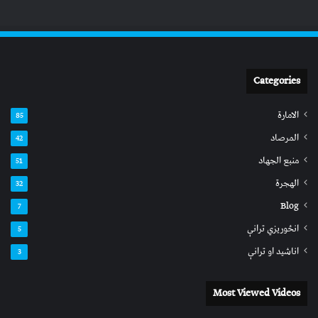
Categories
الامارة
85
المرصاد
42
منبع الجهاد
51
الهجرة
32
Blog
7
انځوریزي ترانې
5
اناشید او ترانې
3
Most Viewed Videos