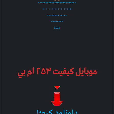
*************************
*******************
*************
********
****
موبایل کیفیت ۲۵۳ ام بي
ډاونلود کړئ!