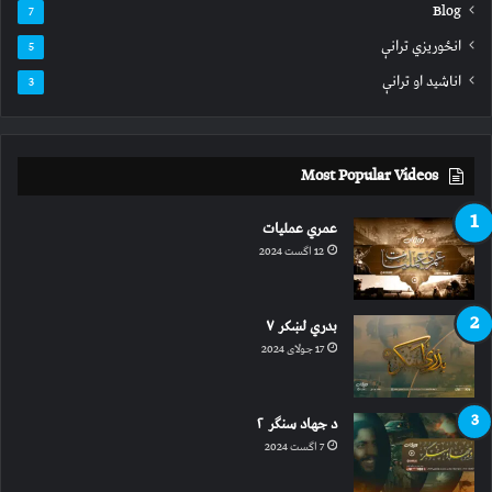
Blog
7
انځوریزي ترانې
5
اناشید او ترانې
3
Most Popular Videos
عمري عملیات
12 اگست 2024
بدري لښکر ۷
17 جولای 2024
د جهاد سنګر ۲
7 اگست 2024