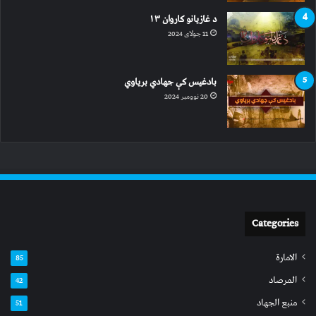
د غازیانو کاروان ۱۳
11 جولای 2024
بادغیس کې جهادي بریاوي
20 نوومبر 2024
Categories
الامارة
85
المرصاد
42
منبع الجهاد
51