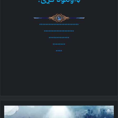
*************************
*******************
*************
********
****
د
غازیانو