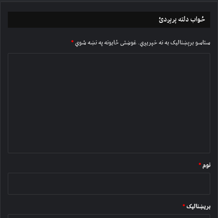
ځواب دلته پرېږدئ
ستاسو برېښناليک به نه خپريږي.
غوښتى ځایونه په نښه شوي
*
څ
ر
گ
ن
د
و
ن
*
نوم
*
بریښنالیک
*