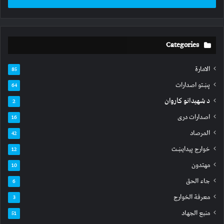
Categories
الامارة
85
پښتو اصدارات
64
د شهیدانو کاروان
2
اصدارات دری
16
المرصاد
42
خوارج پیدایښت
12
مهتدون
10
جاء الحق
6
معرفة الخوارج
3
منبع الجهاد
51