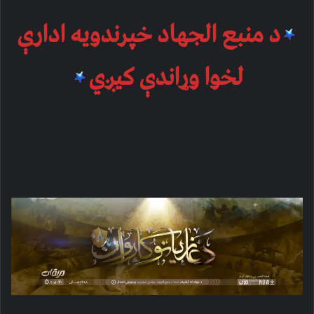
د منبع الجهاد خپرندویه ادارې
لخوا وړاندې کیږي