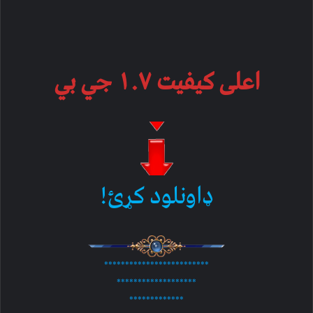
اعلی کیفیت ۱.۷ جي بي
ډاونلود کړئ!
*************************
*******************
*************