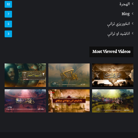
الهجرة
32
Blog
7
انځوریزي ترانې
5
اناشید او ترانې
3
Most Viewed Videos