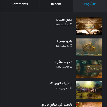
Comments
Recent
Popular
عمري عملیات
12 اگست 2024
بدري لښکر ۷
17 جولای 2024
د جهاد سنګر ۲
7 اگست 2024
د غازیانو کاروان ۱۳
11 جولای 2024
بادغیس کې جهادي بریاوي