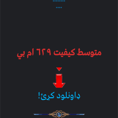
********
****
متوسط کیفیت ۶۲۹ ام بي
ډاونلود کړئ!