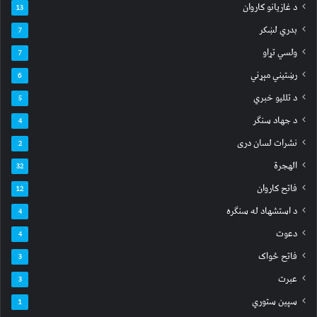
د غازیانو کاروان
13
بدري لښکر
7
ولسي تړاو
7
رښتیني مېړني
6
د تللیو خبري
5
د جهاد سنګر
4
نشرات لسان دری
2
الهجرة
32
فاتح کاروان
12
د استشهاد له سنګره
4
دعوت
4
فاتح ځواک
3
عبرت
3
سپين ستوري
1