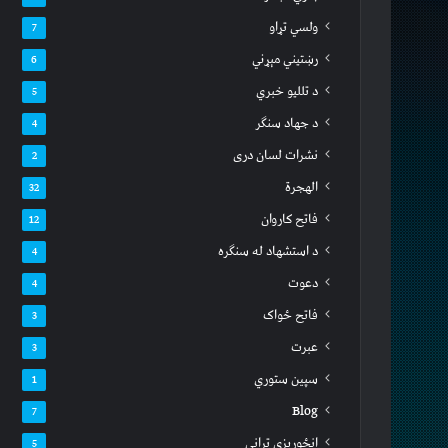
ولسي تړاو
7
رښتیني مېړني
6
د تللیو خبري
5
د جهاد سنګر
4
نشرات لسان دری
2
الهجرة
32
فاتح کاروان
12
د استشهاد له سنګره
4
دعوت
4
فاتح ځواک
3
عبرت
3
سپين ستوري
1
Blog
7
انځوریزي ترانې
5