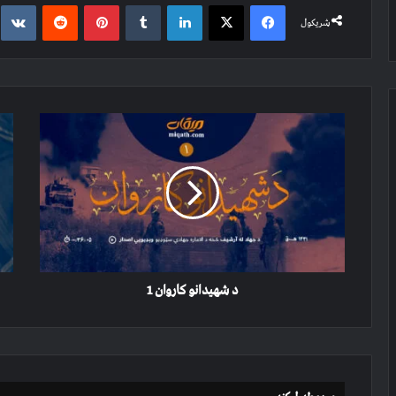
e
Reddit
Pinterest
Tumblr
LinkedIn
X
Facebook
شریکول
د
افغا
شهیدانو
غازی
کاروان
۲
1
د شهیدانو کاروان 1