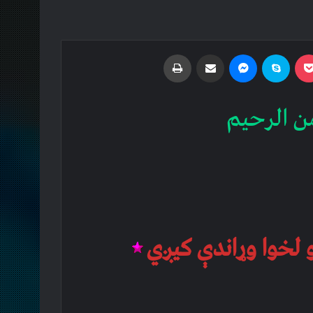
Print
Share via Email
Messenger
Skype
Pocket
Odnoklass
ن الرحیم
 لخوا وړاندې کیږي