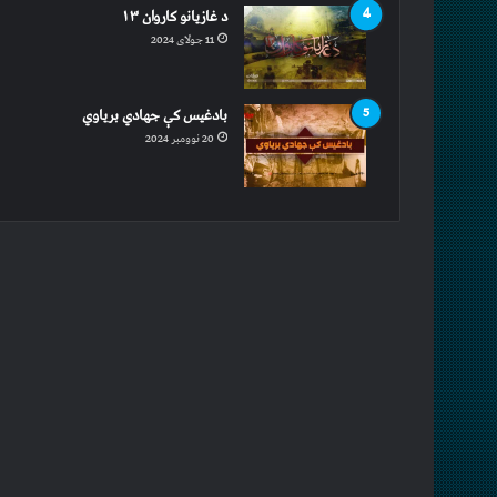
د غازیانو کاروان ۱۳
11 جولای 2024
بادغیس کې جهادي بریاوي
20 نوومبر 2024