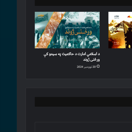
د اسلامي امارت د حاکمیت په سیمو کې
ورځنی ژوند
20 نوومبر 2024