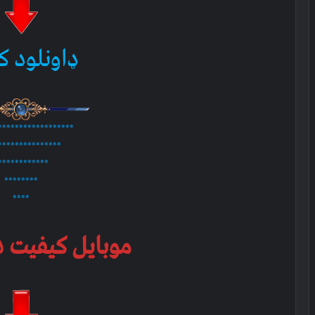
ډاونلود ک
******************
***************
************
********
****
موبایل کیفیت ۱۲۵ ام بي