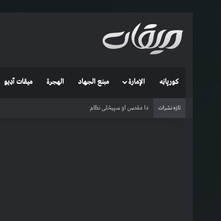
کورپاڼه
الإمارة
مبنع الجهاد
الهجرة
میقات آډیو
Qatil-ul Khawarij (with English subtitles)
تازه نشرات