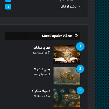
اناشید او ترانې
3
Most Popular Videos
عمري عملیات
12 اگست 2024
بدري لښکر ۷
17 جولای 2024
د جهاد سنګر ۲
7 اگست 2024