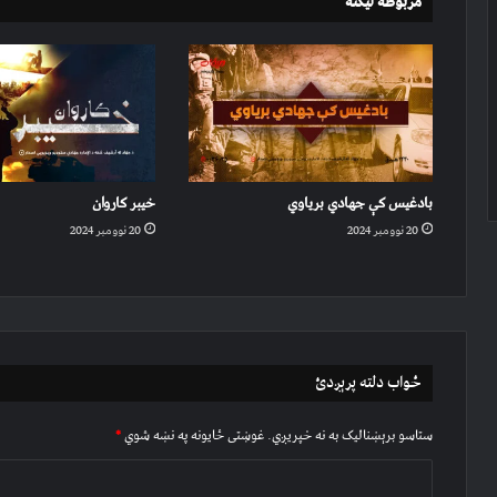
مربوطه لیکنه
بادغیس کې جهادي بریاوي
خیبر کاروان
20 نوومبر 2024
20 نوومبر 2024
ځواب دلته پرېږدئ
ستاسو برېښناليک به نه خپريږي.
غوښتى ځایونه په نښه شوي
*
څ