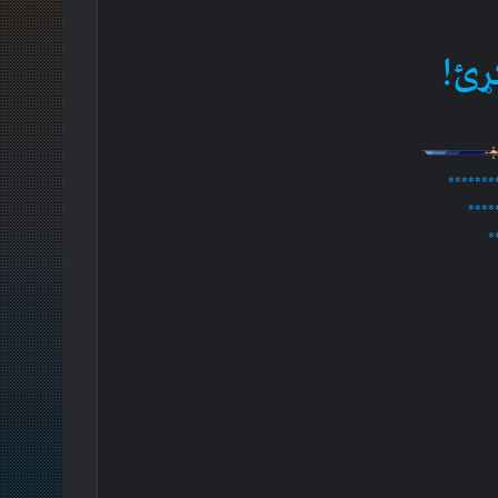
ړئ!
*******
****
*