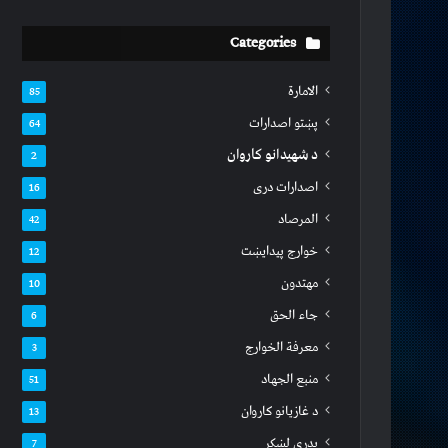
Categories
الامارة
85
پښتو اصدارات
64
د شهیدانو کاروان
2
اصدارات دری
16
المرصاد
42
خوارج پیدایښت
12
مهتدون
10
جاء الحق
6
معرفة الخوارج
3
منبع الجهاد
51
د غازیانو کاروان
13
بدري لښکر
7