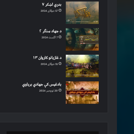
بدري لښکر ۷
17 جولای 2024
د جهاد سنګر ۲
7 اگست 2024
د غازیانو کاروان ۱۳
11 جولای 2024
بادغیس کې جهادي بریاوي
20 نوومبر 2024