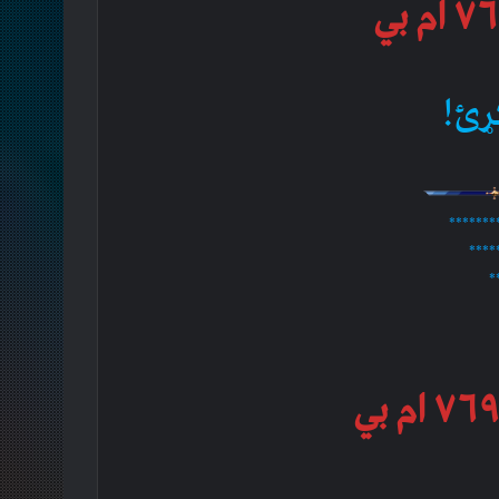
ړئ!
*******
****
*