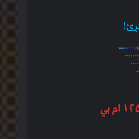
ړئ!
*******
****
*