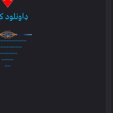
ډاونلود ک
******************
***************
************
********
****