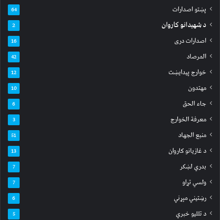
پښتو اصدارات
64
د شهیدانو کاروان
2
اصدارات دری
16
المرصاد
42
خوارج پیدایښت
12
مهتدون
10
جاء الحق
6
معرفة الخوارج
3
منبع الجهاد
51
د غازیانو کاروان
13
بدري لښکر
7
ولسي تړاو
7
رښتیني مېړني
6
د تللیو خبري
5