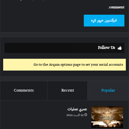
comment.
Follow Us
Go to the Arqam options page to set your social accounts.
Comments
Recent
Popular
عمري عملیات
12 اگست 2024