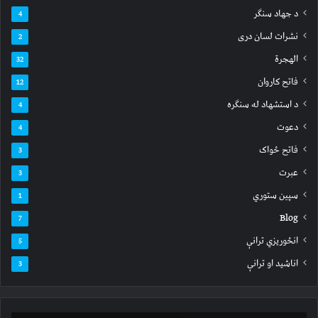
د جهاد سنګر
4
نشرات لسان دری
2
الهجرة
32
فاتح کاروان
12
د استشهاد له سنګره
4
دعوت
4
فاتح ځواک
3
عبرت
3
سپين ستوري
1
Blog
7
انځوریزي ترانې
5
اناشید او ترانې
3