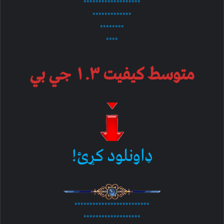
*******************
*************
********
****
متوسط کیفیت ۱.۳ جي بي
ډاونلود کړئ!
*************************
*******************