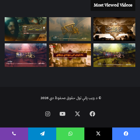
Most Viewed Videos
© د ویب پاڼې ټول حقوق محفوظ دي 2026
Instagram
YouTube
Facebook
X
Viber
Telegram
WhatsApp
X
Faceboo