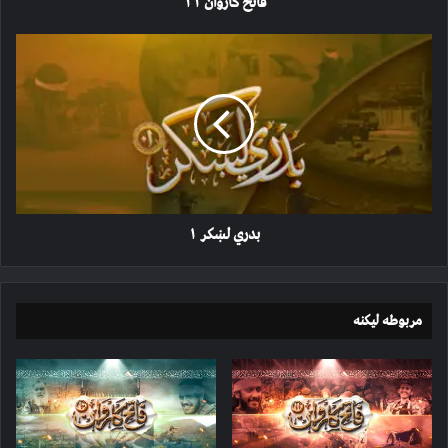
فاتح کاروان ۱۱
بدري
لښکر
۱
بدري لښکر ۱
مربوطه لیکنه