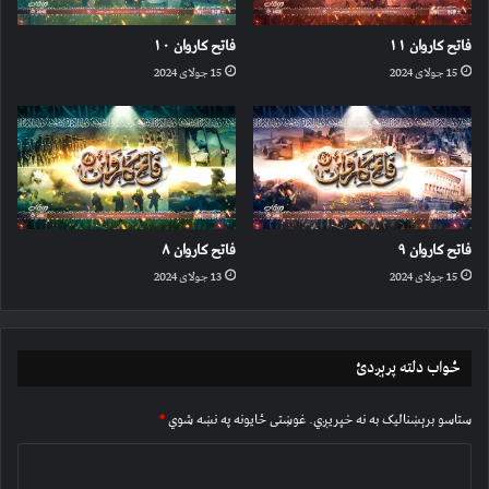
فاتح کاروان ۱۱
فاتح کاروان ۱۰
15 جولای 2024
15 جولای 2024
فاتح کاروان ۹
فاتح کاروان ۸
15 جولای 2024
13 جولای 2024
ځواب دلته پرېږدئ
ستاسو برېښناليک به نه خپريږي.
غوښتى ځایونه په نښه شوي
*
څ