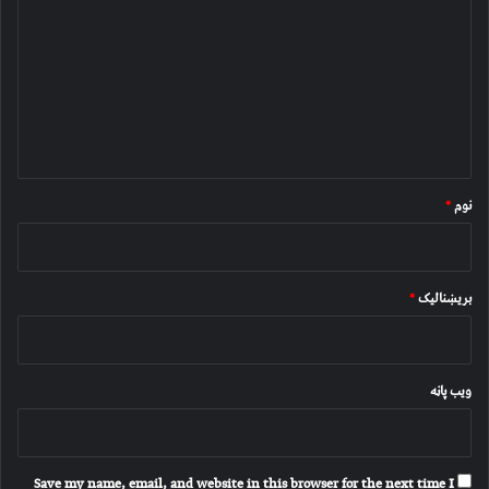
ر
گ
ن
د
و
ن
*
نوم
*
بریښنالیک
*
ویب پاڼه
Save my name, email, and website in this browser for the next time I