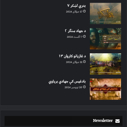
بدري لښکر ۷
17 جولای 2024
د جهاد سنګر ۲
7 اگست 2024
د غازیانو کاروان ۱۳
11 جولای 2024
بادغیس کې جهادي بریاوي
20 نوومبر 2024
Newsletter