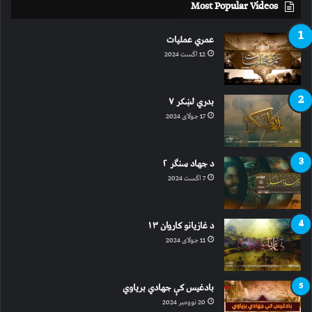
Most Popular Videos
عمري عملیات
12 اگست 2024
بدري لښکر ۷
17 جولای 2024
د جهاد سنګر ۲
7 اگست 2024
د غازیانو کاروان ۱۳
11 جولای 2024
بادغیس کې جهادي بریاوي
20 نوومبر 2024