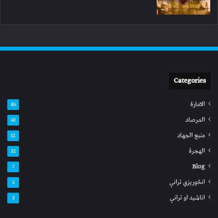
Categories
الامارة
85
المرصاد
42
منبع الجهاد
51
الهجرة
32
Blog
7
انځوریزي ترانې
5
اناشید او ترانې
3