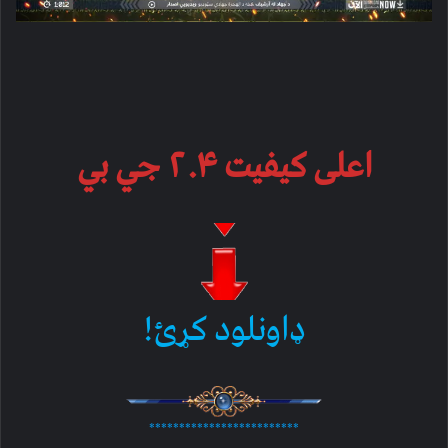
اعلی کیفیت ۲.۴ جي بي
ډاونلود کړئ!
*************************