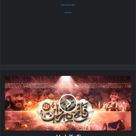
********
****
فاتح
کاروان
۱۱