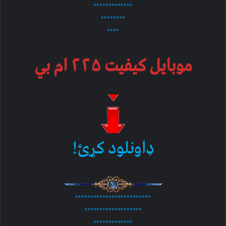
*************
********
****
موبایل کیفیت ۲۲۵ ام بي
ډاونلود کړئ!
*************************
*******************
*************