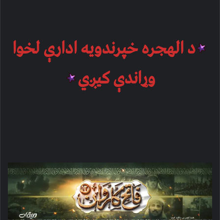
د الهجره خپرندویه ادارې لخوا
وړاندې کیږي