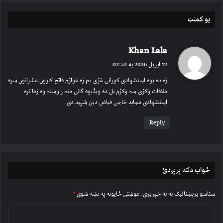
یو کمنټ
و
Khan Lala
ا
12 اپریل 2026 په 02:52
ی
زہ دہ یوہ استشھادی کورانی غڑی یم زہ غواڑم فاتح کارون مشرانوں سرہ
ی
ملاقات وکڑی سہ وکڑم بل دہ ویڈیوہ گانی متہ راوستہ وہ زما ترہ
:
استشھادی مجاہد خاجی فیاض دین شہید دی
Reply
ځواب دلته پرېږدئ
ستاسو برېښناليک به نه خپريږي.
غوښتى ځایونه په نښه شوي
*
څ