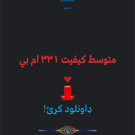
********
****
متوسط کیفیت ۳۳۱ ام بي
ډاونلود کړئ!