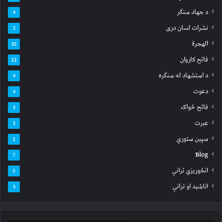
د جهاد سنګر
4
نشرات لسان دری
2
الهجرة
32
فاتح کاروان
12
د استشهاد له سنګره
4
دعوت
4
فاتح ځواک
3
عبرت
3
سپين ستوري
1
Blog
7
انځوریزي ترانې
5
اناشید او ترانې
3