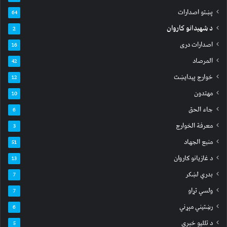
پښتو اصدارات
64
د شهیدانو کاروان
2
اصدارات دری
16
المرصاد
42
خوارج پیدایښت
12
مهتدون
10
جاء الحق
6
معرفة الخوارج
3
منبع الجهاد
51
د غازیانو کاروان
13
بدري لښکر
7
ولسي تړاو
7
رښتیني مېړني
6
د تللیو خبري
5