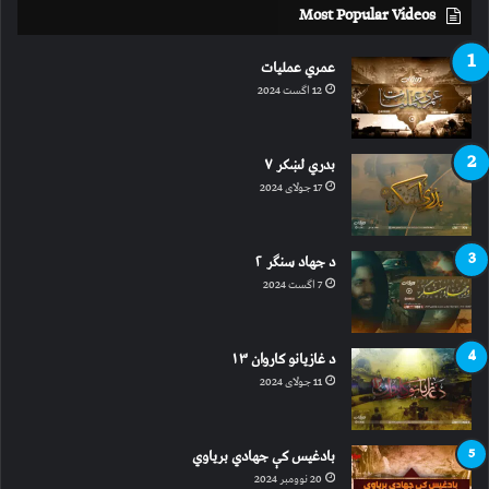
Most Popular Videos
عمري عملیات
12 اگست 2024
بدري لښکر ۷
17 جولای 2024
د جهاد سنګر ۲
7 اگست 2024
د غازیانو کاروان ۱۳
11 جولای 2024
بادغیس کې جهادي بریاوي
20 نوومبر 2024