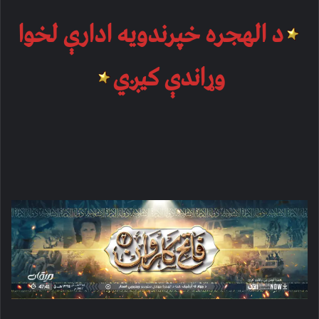
د الهجره خپرندویه ادارې لخوا
وړاندې کیږي