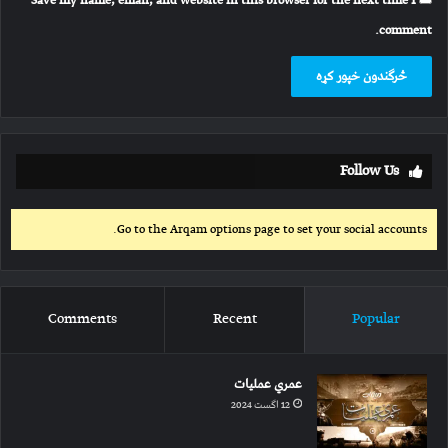
Save my name, email, and website in this browser for the next time I
comment.
Follow Us
Go to the Arqam options page to set your social accounts.
Comments
Recent
Popular
عمري عملیات
12 اگست 2024