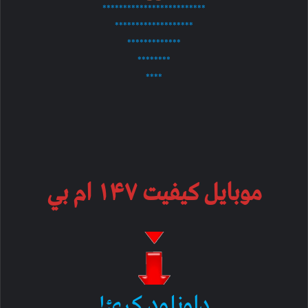
*************************
*******************
*************
********
****
موبایل کیفیت ۱۴۷ ام بي
ډاونلود کړئ!