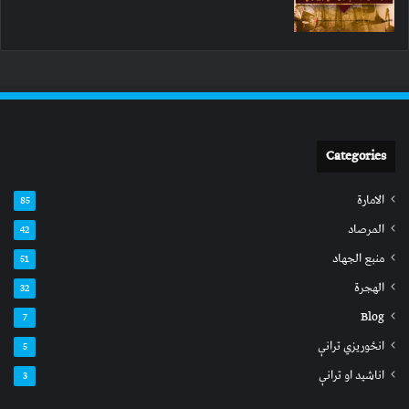
Categories
الامارة
85
المرصاد
42
منبع الجهاد
51
الهجرة
32
Blog
7
انځوریزي ترانې
5
اناشید او ترانې
3