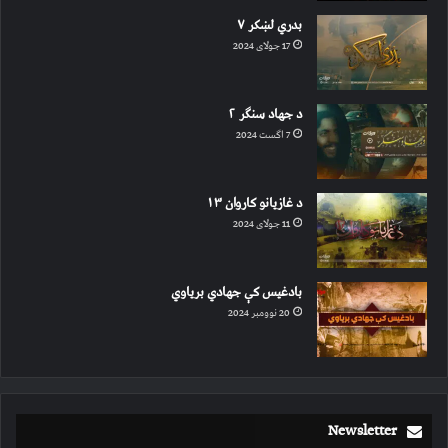
بدري لښکر ۷
17 جولای 2024
د جهاد سنګر ۲
7 اگست 2024
د غازیانو کاروان ۱۳
11 جولای 2024
بادغیس کې جهادي بریاوي
20 نوومبر 2024
Newsletter