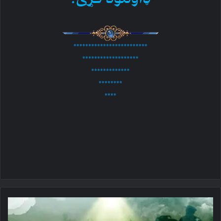
*************************
*******************
*************
********
****
د
غازیانو