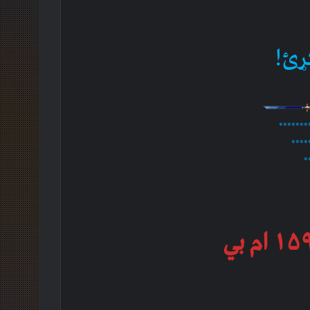
ړئ!
*******
****
*