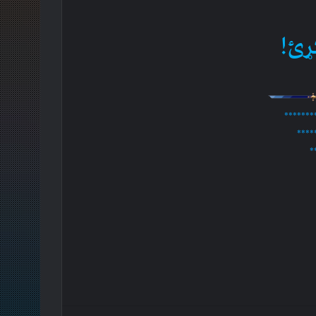
ړئ!
*******
****
*