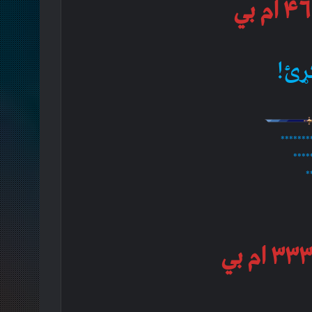
ړئ!
*******
****
*