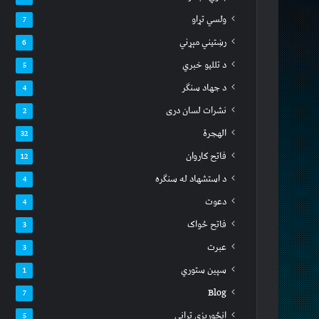
ولسي تړاو
7
رښتیني مېړني
6
د تللیو خبري
5
د جهاد سنګر
4
نشرات لسان دری
2
الهجرة
32
فاتح کاروان
12
د استشهاد له سنګره
4
دعوت
4
فاتح ځواک
3
عبرت
3
سپين ستوري
1
Blog
7
انځوریزي ترانې
5