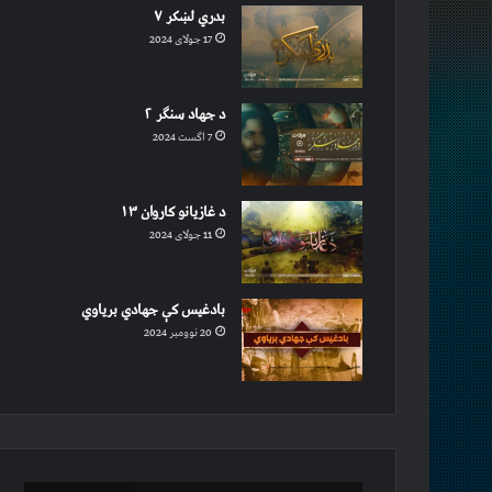
بدري لښکر ۷
17 جولای 2024
د جهاد سنګر ۲
7 اگست 2024
د غازیانو کاروان ۱۳
11 جولای 2024
بادغیس کې جهادي بریاوي
20 نوومبر 2024