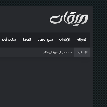
کورپاڼه
الإمارة
مبنع الجهاد
الهجرة
میقات آډیو
Qatil-ul Khawarij (with English subtitles)
تازه نشرات