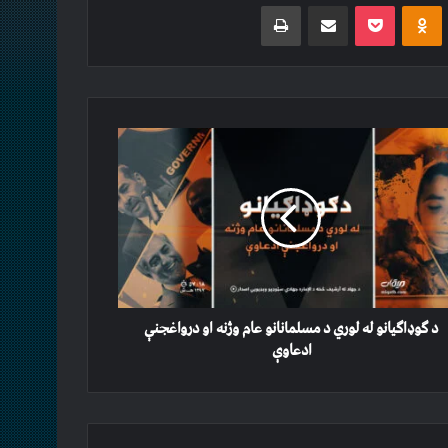
Print
Share via Email
Pocket
Odnoklassniki
VKontakt
ګیانو
ي
انانو
اغجنې
د ګوډاګیانو له لوري د مسلمانانو عام وژنه او درواغجنې
اوې
ادعاوې