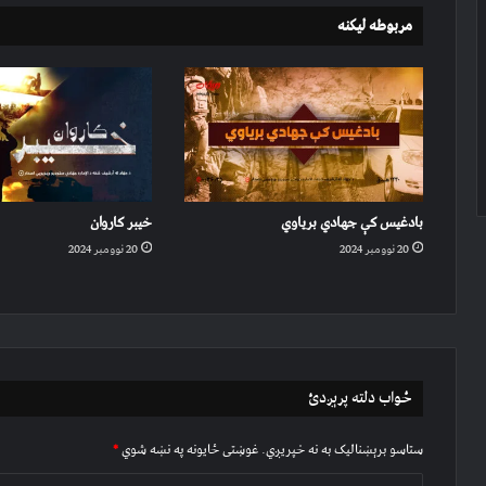
مربوطه لیکنه
بادغیس کې جهادي بریاوي
خیبر کاروان
20 نوومبر 2024
20 نوومبر 2024
ځواب دلته پرېږدئ
ستاسو برېښناليک به نه خپريږي.
غوښتى ځایونه په نښه شوي
*