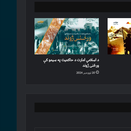
د اسلامي امارت د حاکمیت په سیمو کې
ورځنی ژوند
20 نوومبر 2024