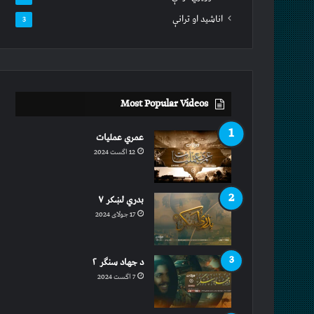
اناشید او ترانې
3
Most Popular Videos
عمري عملیات
12 اگست 2024
بدري لښکر ۷
17 جولای 2024
د جهاد سنګر ۲
7 اگست 2024