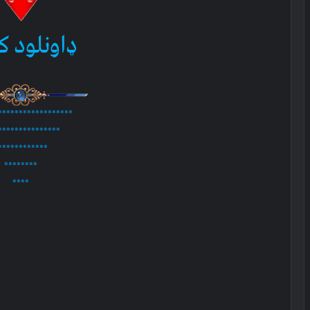
ډاونلود ک
******************
***************
************
********
****