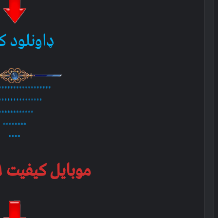
ډاونلود ک
******************
***************
************
********
****
موبایل کیفیت ۱۵۹ ام بي