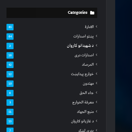
Categories
الامارة
85
پښتو اصدارات
64
د شهیدانو کاروان
2
اصدارات دری
16
المرصاد
42
خوارج پیدایښت
12
مهتدون
10
جاء الحق
6
معرفة الخوارج
3
منبع الجهاد
51
د غازیانو کاروان
13
بدري لښکر
7