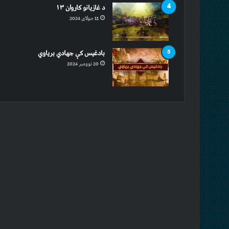
د غازیانو کاروان ۱۳
11 جولای 2024
بادغیس کې جهادي بریاوي
20 نوومبر 2024