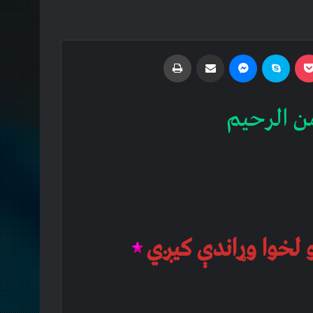
Print
Share via Email
Messenger
Skype
Pocket
Odnoklass
ن الرحیم
 لخوا وړاندې کیږي