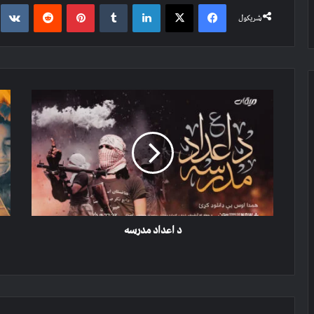
e
Reddit
Pinterest
Tumblr
LinkedIn
X
Facebook
شریکول
د
د
اعداد
ګوډا
مدرسه
له
لور
د
مسلم
عام
وژنه
او
د اعداد مدرسه
درو
ادع