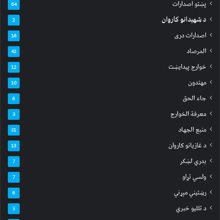
پښتو اصدارات
64
د شهیدانو کاروان
2
اصدارات دری
16
المرصاد
42
خوارج پیدایښت
12
مهتدون
10
جاء الحق
6
معرفة الخوارج
3
منبع الجهاد
51
د غازیانو کاروان
13
بدري لښکر
7
ولسي تړاو
7
رښتیني مېړني
6
د تللیو خبري
5