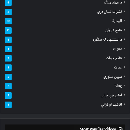
د جهاد سنګر
4
نشرات لسان دری
2
الهجرة
32
فاتح کاروان
12
د استشهاد له سنګره
4
دعوت
4
فاتح ځواک
3
عبرت
3
سپين ستوري
1
Blog
7
انځوریزي ترانې
5
اناشید او ترانې
3
Most Popular Videos