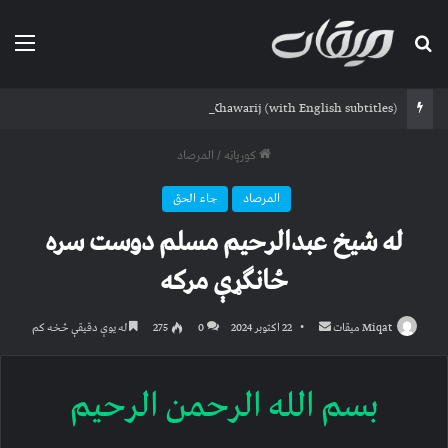
لټون لپاره
مین
Qatil-ul Khawarij (with English subtitles)
کورپاڼه
/
المرصاد
المرصاد
جاء الحق
له شیخ عبدالرحیم مسلم دوست سره
ځانګړې مرکه
Send
Miqat میقات
22 اکتوبر 2024
0
275
له یوې دقیقې څخه کم
an
email
بسم الله الرحمن الرحیم