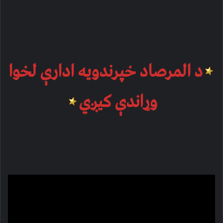
د المرصاد خپرندویه ادارې لخوا
وړاندې کیږي