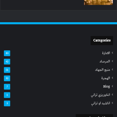
Categories
الامارة
85
المرصاد
42
منبع الجهاد
51
الهجرة
32
Blog
7
انځوریزي ترانې
5
اناشید او ترانې
3