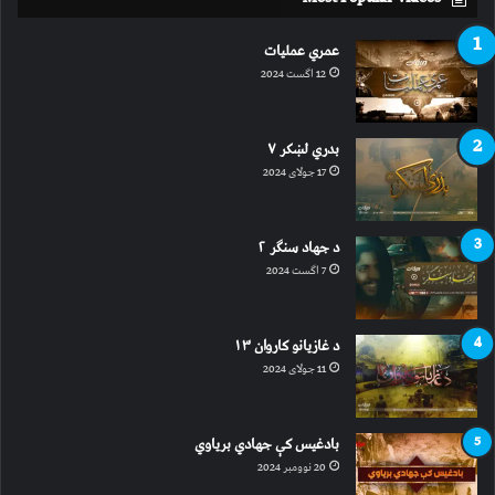
عمري عملیات
12 اگست 2024
بدري لښکر ۷
17 جولای 2024
د جهاد سنګر ۲
7 اگست 2024
د غازیانو کاروان ۱۳
11 جولای 2024
بادغیس کې جهادي بریاوي
20 نوومبر 2024