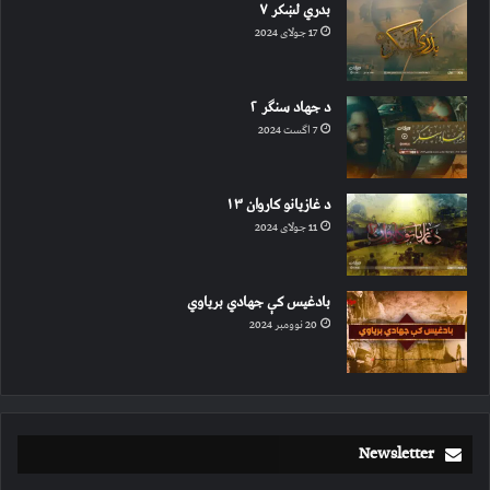
بدري لښکر ۷
17 جولای 2024
د جهاد سنګر ۲
7 اگست 2024
د غازیانو کاروان ۱۳
11 جولای 2024
بادغیس کې جهادي بریاوي
20 نوومبر 2024
Newsletter