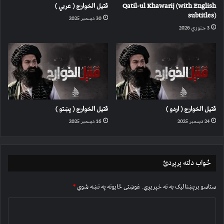
Qatil-ul Khawarij (with English
قتیل الخوارج ( عربي )
subtitles)
30 دسمبر 2025
3 جنوري 2026
قتیل الخوارج ( اردو )
قتیل الخوارج ( پښتو )
24 دسمبر 2025
16 دسمبر 2025
ځواب دلته پرېږدئ
ستاسو برېښناليک به نه خپريږي.
غوښتى ځایونه په نښه شوي
*
څ
ر