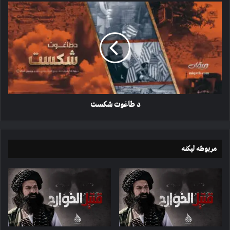
د
طاغوت
شکست
د طاغوت شکست
مربوطه لیکنه