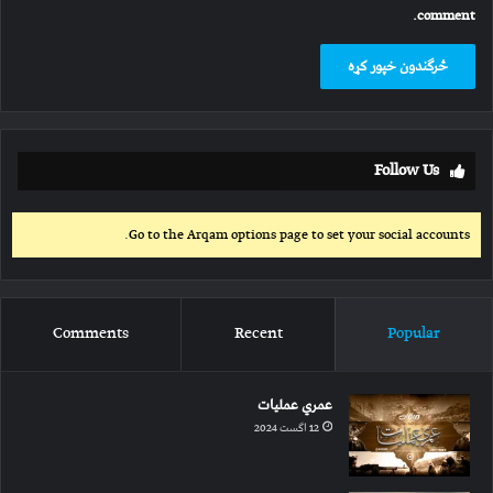
comment.
Follow Us
Go to the Arqam options page to set your social accounts.
Comments
Recent
Popular
عمري عملیات
12 اگست 2024