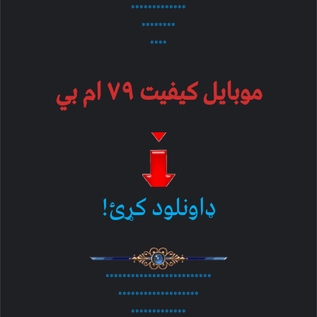
*************
********
****
موبایل کیفیت ۷۹ ام بي
ډاونلود کړئ!
*************************
*******************
*************