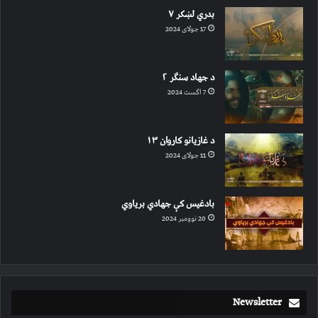
بدري لښکر ۷
17 جولای 2024
د جهاد سنګر ۲
7 اگست 2024
د غازیانو کاروان ۱۳
11 جولای 2024
بادغیس کې جهادي بریاوي
20 نوومبر 2024
Newsletter