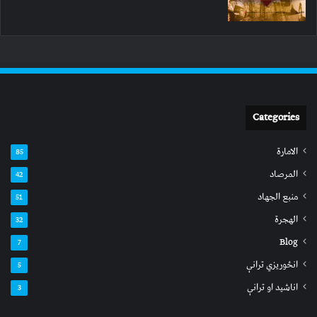
Categories
الامارة
85
المرصاد
42
منبع الجهاد
51
الهجرة
32
Blog
7
انځوریزي ترانې
5
اناشید او ترانې
3