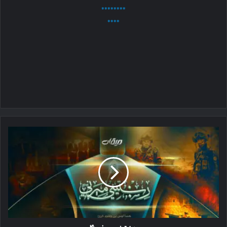
********
****
ریښتینی
میړنۍ
۴