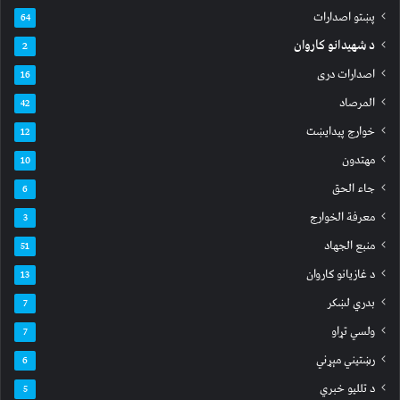
پښتو اصدارات
64
د شهیدانو کاروان
2
اصدارات دری
16
المرصاد
42
خوارج پیدایښت
12
مهتدون
10
جاء الحق
6
معرفة الخوارج
3
منبع الجهاد
51
د غازیانو کاروان
13
بدري لښکر
7
ولسي تړاو
7
رښتیني مېړني
6
د تللیو خبري
5