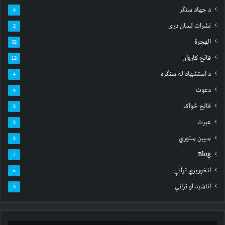
د جهاد سنګر
4
نشرات لسان دری
2
الهجرة
32
فاتح کاروان
12
د استشهاد له سنګره
4
دعوت
4
فاتح ځواک
3
عبرت
3
سپين ستوري
1
Blog
7
انځوریزي ترانې
5
اناشید او ترانې
3