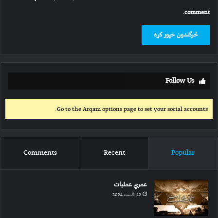
comment.
Follow Us
Go to the Arqam options page to set your social accounts.
Comments
Recent
Popular
عمري عملیات
12 اگست 2024