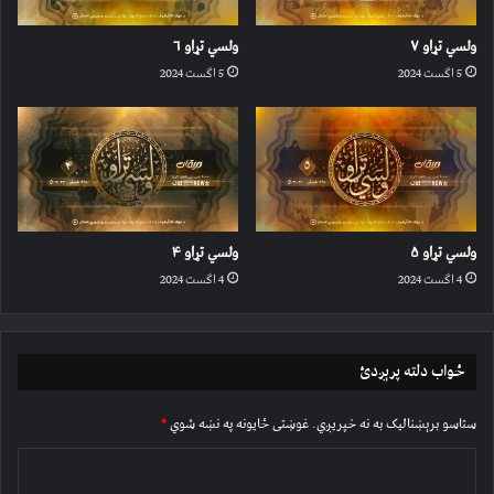
ولسي تړاو ۷
ولسي تړاو ۶
5 اگست 2024
5 اگست 2024
ولسي تړاو ۵
ولسي تړاو ۴
4 اگست 2024
4 اگست 2024
ځواب دلته پرېږدئ
ستاسو برېښناليک به نه خپريږي.
غوښتى ځایونه په نښه شوي
*
څ