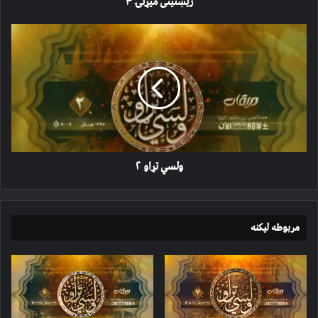
ریښتینی میړنۍ ۴
ولسي
تړاو
۲
ولسي تړاو ۲
مربوطه لیکنه