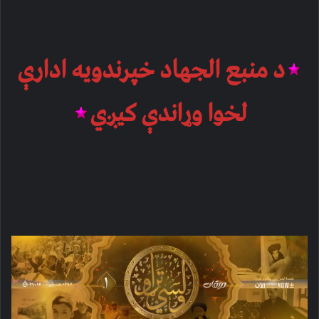
د منبع الجهاد خپرندویه ادارې
لخوا وړاندې کیږي