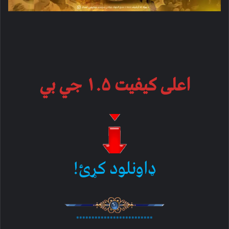
اعلی کیفیت ۱.۵ جي بي
ډاونلود کړئ!
*************************