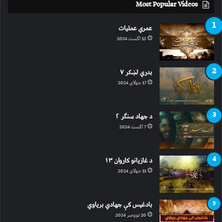
Most Popular Videos
عمري عملیات
12 اگست 2024
بدري لښکر ۷
17 جولای 2024
د جهاد سنګر ۲
7 اگست 2024
د غازیانو کاروان ۱۳
11 جولای 2024
بادغیس کې جهادي بریاوي
20 نوومبر 2024