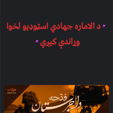
د الاماره جهادي اسټوډیو لخوا
وړاندې کیږي