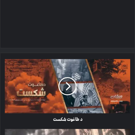
د
طاغوت
شکست
د طاغوت شکست
له