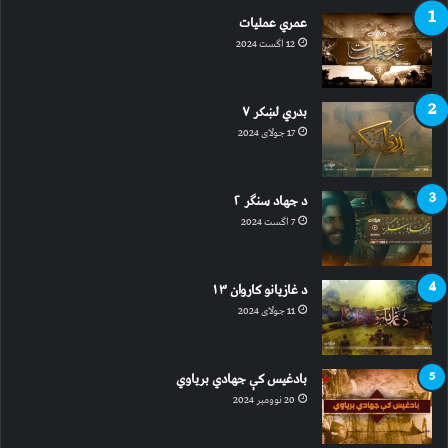
عمري عملیات
12 اگست 2024
بدري لښکر ۷
17 جولای 2024
د جهاد سنګر ۲
7 اگست 2024
د غازیانو کاروان ۱۳
11 جولای 2024
بادغیس کې جهادي بریاوي
20 نوومبر 2024