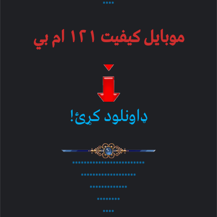
****
موبایل کیفیت ۱۲۱ ام بي
ډاونلود کړئ!
*************************
*******************
*************
********
****