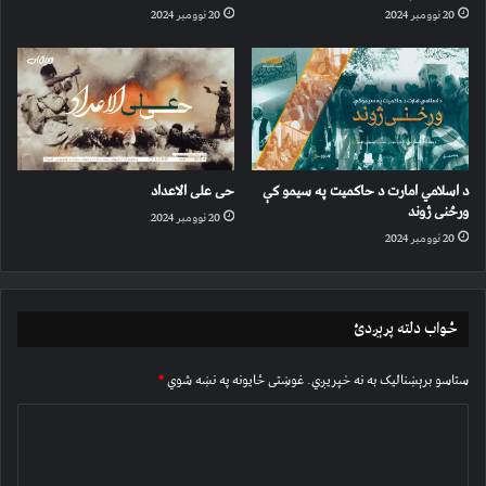
20 نوومبر 2024
20 نوومبر 2024
د اسلامي امارت د حاکمیت په سیمو کې
حی علی الاعداد
ورځنی ژوند
20 نوومبر 2024
20 نوومبر 2024
ځواب دلته پرېږدئ
ستاسو برېښناليک به نه خپريږي.
غوښتى ځایونه په نښه شوي
*
څ
ر
گ