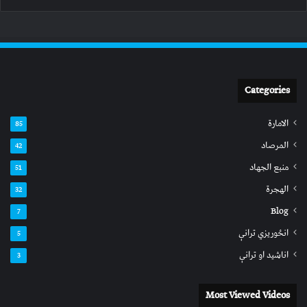
Categories
الامارة
85
المرصاد
42
منبع الجهاد
51
الهجرة
32
Blog
7
انځوریزي ترانې
5
اناشید او ترانې
3
Most Viewed Videos