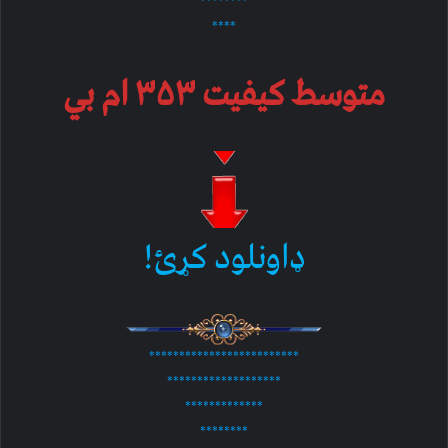
********
****
متوسط کیفیت ۳۵۳ ام بي
ډاونلود کړئ!
*************************
*******************
*************
********