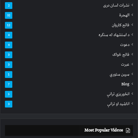
نشرات لسان دری
2
الهجرة
32
فاتح کاروان
12
د استشهاد له سنګره
4
دعوت
4
فاتح ځواک
3
عبرت
3
سپين ستوري
1
Blog
7
انځوریزي ترانې
5
اناشید او ترانې
3
Most Popular Videos