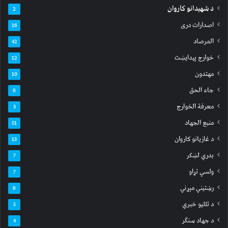
د شهیدانو کاروان
2
اصدارات دری
16
المرصاد
42
خوارج پیدایښت
12
مهتدون
10
جاء الحق
6
معرفة الخوارج
3
منبع الجهاد
51
د غازیانو کاروان
13
بدري لښکر
7
ولسي تړاو
7
رښتیني مېړني
6
د تللیو خبري
5
د جهاد سنګر
4