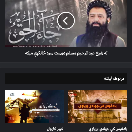
شیخ
عبدالرحیم
مسلم
دوست
سره
ځانګړې
مرکه
له شیخ عبدالرحیم مسلم دوست سره ځانګړې مرکه
مربوطه لیکنه
بادغیس کې جهادي بریاوي
خیبر کاروان