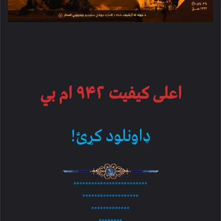
اعلی کیفیت ۹۴۲ ام بي
ډاونلود کړئ!
*************************
*******************
*************