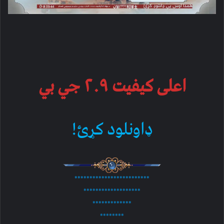
اعلی کیفیت ۲.۹ جي بي
ډاونلود کړئ!
*************************
*******************
*************
********