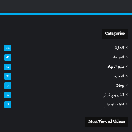
Categories
الامارة
85
المرصاد
42
منبع الجهاد
51
الهجرة
32
Blog
7
انځوریزي ترانې
5
اناشید او ترانې
3
Most Viewed Videos