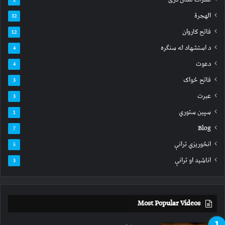
الهجرة
32
فاتح کاروان
12
د استشهاد له سنګره
4
دعوت
4
فاتح ځواک
3
عبرت
3
سپين ستوري
1
Blog
7
انځوریزي ترانې
5
اناشید او ترانې
3
Most Popular Videos