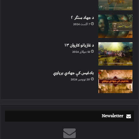
د جهاد سنګر ۲
7 اگست 2024
د غازیانو کاروان ۱۳
11 جولای 2024
بادغیس کې جهادي بریاوي
20 نوومبر 2024
Newsletter