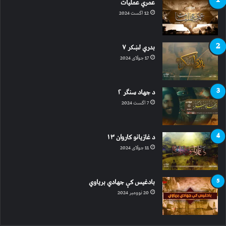
عمري عملیات
12 اگست 2024
بدري لښکر ۷
17 جولای 2024
د جهاد سنګر ۲
7 اگست 2024
د غازیانو کاروان ۱۳
11 جولای 2024
بادغیس کې جهادي بریاوي
20 نوومبر 2024