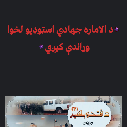
د الاماره جهادي اسټوډیو لخوا
وړاندې کیږي