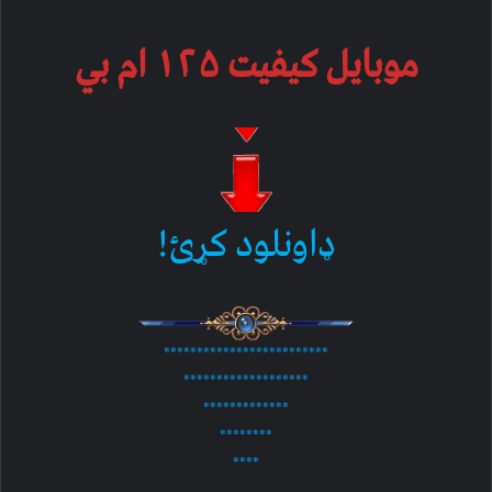
موبایل کیفیت ۱۲۵ ام بي
ډاونلود کړئ!
*************************
*******************
*************
********
****