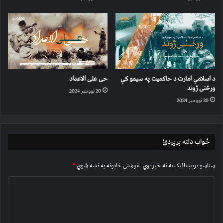
د اسلامي امارت د حاکمیت په سیمو کې
حی علی الاعداد
ورځنی ژوند
20 نوومبر 2024
20 نوومبر 2024
ځواب دلته پرېږدئ
ستاسو برېښناليک به نه خپريږي.
غوښتى ځایونه په نښه شوي
*
څ
ر
گ