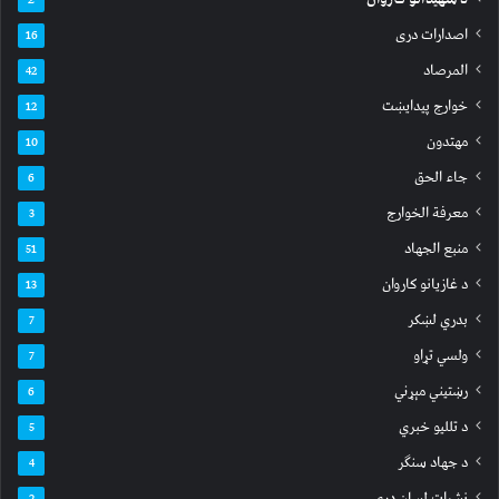
اصدارات دری
16
المرصاد
42
خوارج پیدایښت
12
مهتدون
10
جاء الحق
6
معرفة الخوارج
3
منبع الجهاد
51
د غازیانو کاروان
13
بدري لښکر
7
ولسي تړاو
7
رښتیني مېړني
6
د تللیو خبري
5
د جهاد سنګر
4
نشرات لسان دری
2