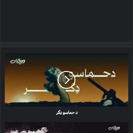
د
حماسو
ډګر
د حماسو ډګر
د
اعداد