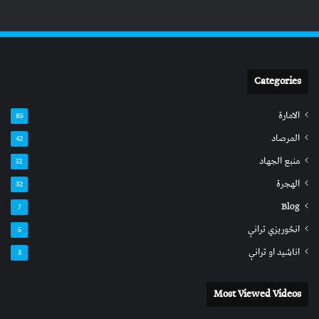
Categories
الامارة
85
المرصاد
42
منبع الجهاد
51
الهجرة
32
Blog
7
انځوریزي ترانې
5
اناشید او ترانې
3
Most Viewed Videos