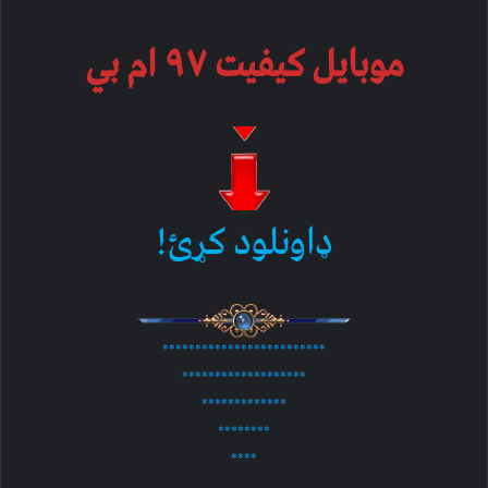
موبایل کیفیت ۹۷ ام بي
ډاونلود کړئ!
*************************
*******************
*************
********
****