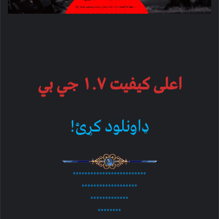
اعلی کیفیت ۱.۷ جي بي
ډاونلود کړئ!
*************************
*******************
*************
********