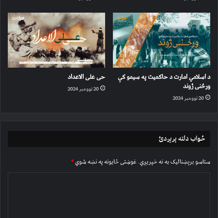
د اسلامي امارت د حاکمیت په سیمو کې
حی علی الاعداد
ورځنی ژوند
20 نوومبر 2024
20 نوومبر 2024
ځواب دلته پرېږدئ
ستاسو برېښناليک به نه خپريږي.
غوښتى ځایونه په نښه شوي
*
څ
ر
گ