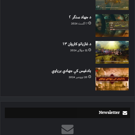
د جهاد سنګر ۲
7 اگست 2024
د غازیانو کاروان ۱۳
11 جولای 2024
بادغیس کې جهادي بریاوي
20 نوومبر 2024
Newsletter