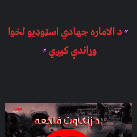
د الاماره جهادي اسټوډیو لخوا
وړاندې کیږي