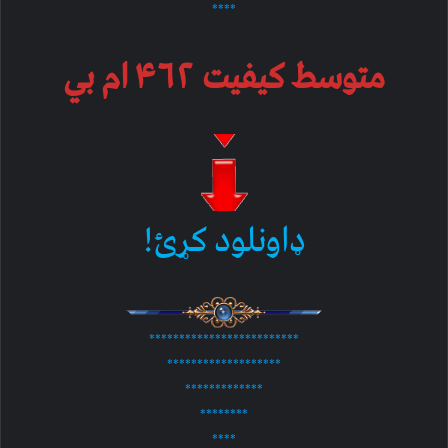
****
متوسط کیفیت ۴۶۲ ام بي
ډاونلود کړئ!
*************************
*******************
*************
********
****