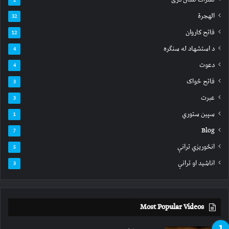
الهجرة
32
فاتح کاروان
12
د استشهاد له سنګره
4
دعوت
4
فاتح ځواک
3
عبرت
3
سپين ستوري
1
Blog
7
انځوریزي ترانې
5
اناشید او ترانې
3
Most Popular Videos