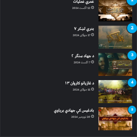
عمري عملیات
12 اگست 2024
بدري لښکر ۷
17 جولای 2024
د جهاد سنګر ۲
7 اگست 2024
د غازیانو کاروان ۱۳
11 جولای 2024
بادغیس کې جهادي بریاوي
20 نوومبر 2024