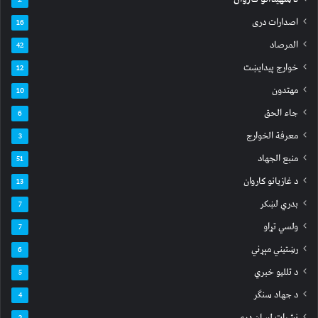
اصدارات دری
16
المرصاد
42
خوارج پیدایښت
12
مهتدون
10
جاء الحق
6
معرفة الخوارج
3
منبع الجهاد
51
د غازیانو کاروان
13
بدري لښکر
7
ولسي تړاو
7
رښتیني مېړني
6
د تللیو خبري
5
د جهاد سنګر
4
نشرات لسان دری
2