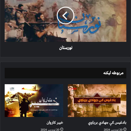
نورستان
مربوطه لیکنه
بادغیس کې جهادي بریاوي
خیبر کاروان
20 نوومبر 2024
20 نوومبر 2024