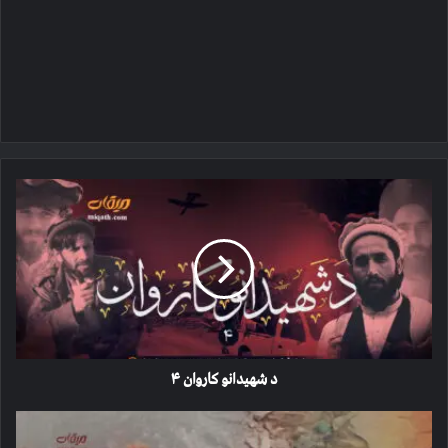
د
شهیدانو
کاروان
۴
د شهیدانو کاروان ۴
نورستان