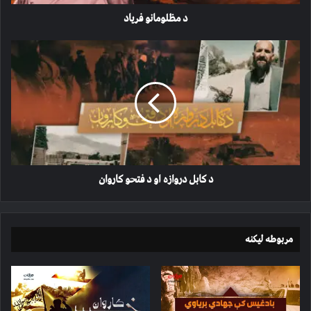
د مظلومانو فریاد
د
کابل
دروازه
او
د
فتحو
کاروان
د کابل دروازه او د فتحو کاروان
مربوطه لیکنه