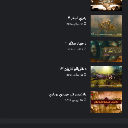
بدري لښکر ۷
17 جولای 2024
د جهاد سنګر ۲
7 اگست 2024
د غازیانو کاروان ۱۳
11 جولای 2024
بادغیس کې جهادي بریاوي
20 نوومبر 2024