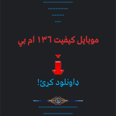
*******************
*************
********
****
موبایل کیفیت ۱۳۶ ام بي
ډاونلود کړئ!
*************************
*******************