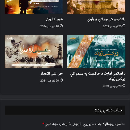
بادغیس کې جهادي بریاوي
خیبر کاروان
20 نوومبر 2024
20 نوومبر 2024
د اسلامي امارت د حاکمیت په سیمو کې
حی علی الاعداد
ورځنی ژوند
20 نوومبر 2024
20 نوومبر 2024
ځواب دلته پرېږدئ
ستاسو برېښناليک به نه خپريږي.
غوښتى ځایونه په نښه شوي
*