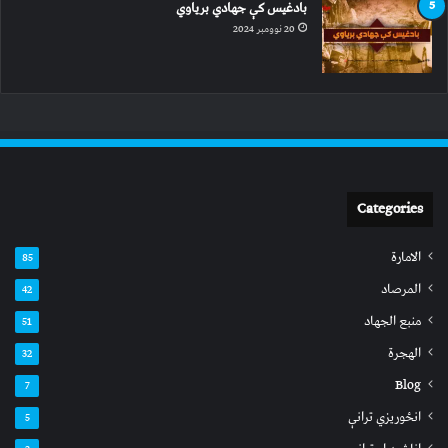
بادغیس کې جهادي بریاوي
20 نوومبر 2024
Categories
الامارة
85
المرصاد
42
منبع الجهاد
51
الهجرة
32
Blog
7
انځوریزي ترانې
5