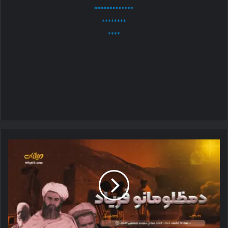
*************
********
****
د
مظلومانو
فریاد