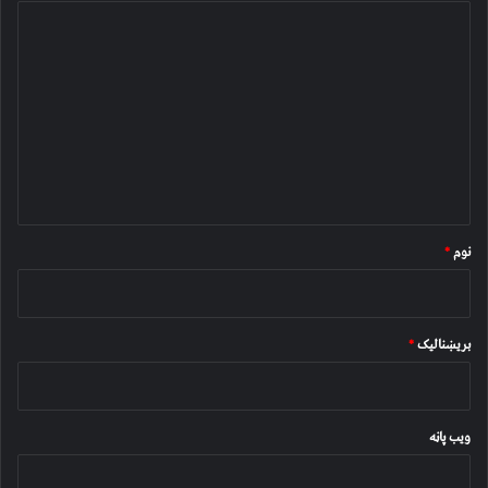
څ
ر
گ
ن
د
و
ن
*
نوم
*
بریښنالیک
*
ویب پاڼه