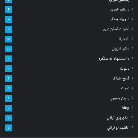
د تللیو خبري
5
د جهاد سنګر
4
نشرات لسان دری
2
الهجرة
32
فاتح کاروان
12
د استشهاد له سنګره
4
دعوت
4
فاتح ځواک
3
عبرت
3
سپين ستوري
1
Blog
7
انځوریزي ترانې
5
اناشید او ترانې
3