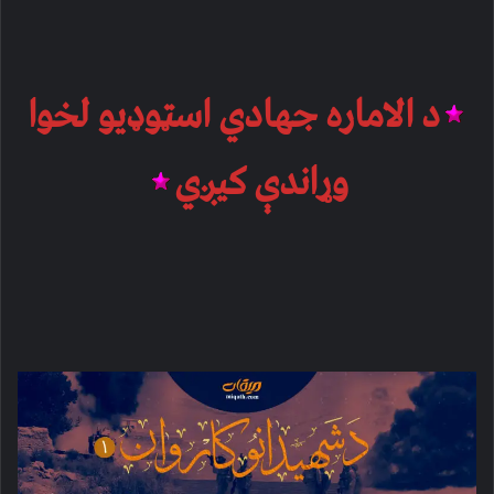
د الاماره جهادي اسټوډیو لخوا
وړاندې کیږي