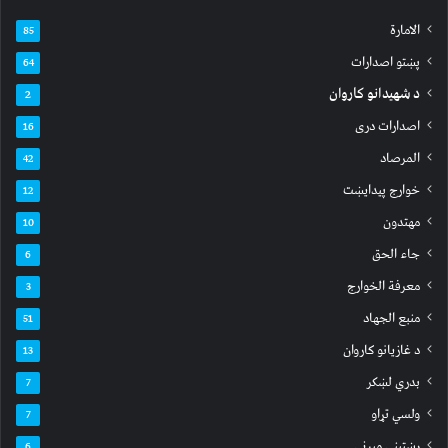
الامارة
85
پښتو اصدارات
64
د شهیدانو کاروان
2
اصدارات دری
16
المرصاد
42
خوارج پیدایښت
12
مهتدون
10
جاء الحق
6
معرفة الخوارج
3
منبع الجهاد
51
د غازیانو کاروان
13
بدري لښکر
7
ولسي تړاو
7
رښتیني مېړني
6