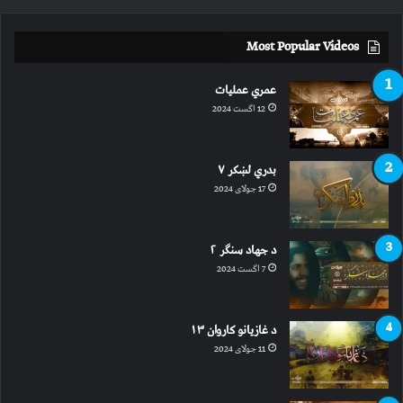
Most Popular Videos
عمري عملیات
12 اگست 2024
بدري لښکر ۷
17 جولای 2024
د جهاد سنګر ۲
7 اگست 2024
د غازیانو کاروان ۱۳
11 جولای 2024