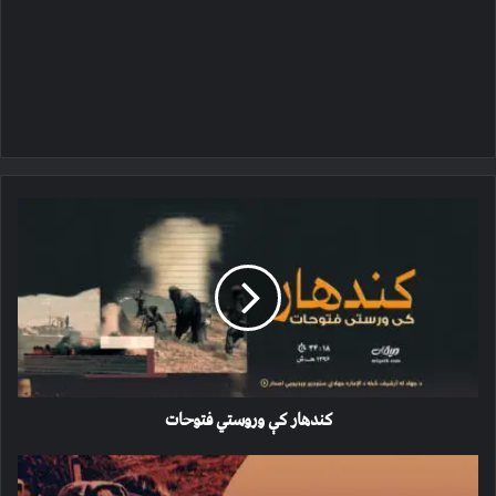
کندهار
کې
وروستي
فتوحات
کندهار کې وروستي فتوحات
د
عزت