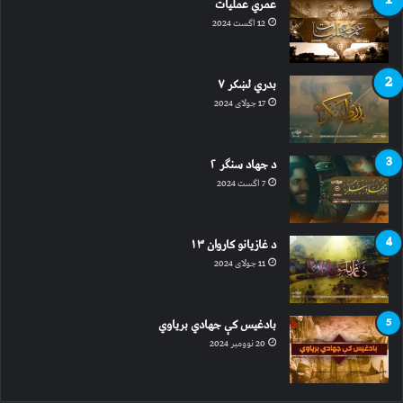
عمري عملیات
12 اگست 2024
بدري لښکر ۷
17 جولای 2024
د جهاد سنګر ۲
7 اگست 2024
د غازیانو کاروان ۱۳
11 جولای 2024
بادغیس کې جهادي بریاوي
20 نوومبر 2024