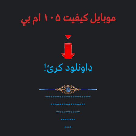
موبایل کیفیت ۱۰۵ ام بي
ډاونلود کړئ!
*************************
*******************
*************
********
****