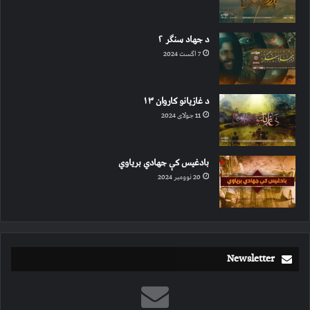
د جهاد سنګر ۲
7 اگست 2024
د غازیانو کاروان ۱۳
11 جولای 2024
بادغیس کې جهادي بریاوي
20 نوومبر 2024
Newsletter