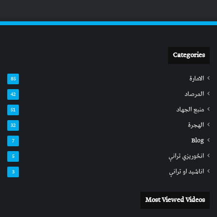
Categories
الامارة
85
المرصاد
42
منبع الجهاد
51
الهجرة
32
Blog
7
انځوریزي ترانې
5
اناشید او ترانې
3
Most Viewed Videos