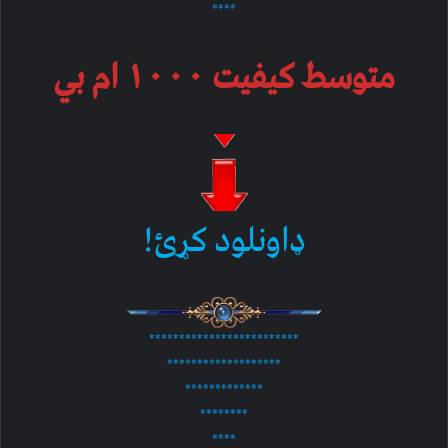
****
متوسط کیفیت ۱۰۰۰ ام بي
ډاونلود کړئ!
*************************
*******************
*************
********
****