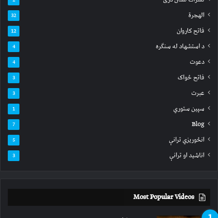
الهجرة
32
فاتح کاروان
12
د استشهاد له سنګره
4
دعوت
4
فاتح ځواک
3
عبرت
3
سپين ستوري
1
Blog
7
انځوریزي ترانې
5
اناشید او ترانې
3
Most Popular Videos