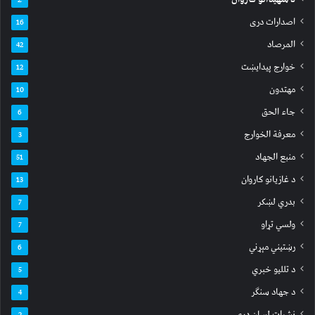
اصدارات دری
16
المرصاد
42
خوارج پیدایښت
12
مهتدون
10
جاء الحق
6
معرفة الخوارج
3
منبع الجهاد
51
د غازیانو کاروان
13
بدري لښکر
7
ولسي تړاو
7
رښتیني مېړني
6
د تللیو خبري
5
د جهاد سنګر
4
نشرات لسان دری
2