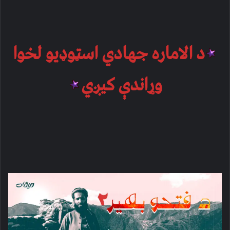
د الاماره جهادي اسټوډیو لخوا
وړاندې کیږي