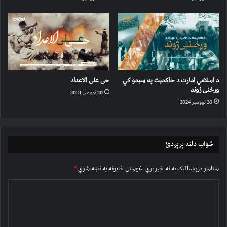
د اسلامي امارت د حاکمیت په سیمو کې
حی علی الاعداد
ورځنی ژوند
20 نوومبر 2024
20 نوومبر 2024
ځواب دلته پرېږدئ
ستاسو برېښناليک به نه خپريږي.
غوښتى ځایونه په نښه شوي
*
څ
ر
گ