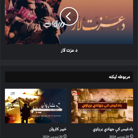
لار
د عزت لار
مربوطه لیکنه
بادغیس کې جهادي بریاوي
خیبر کاروان
20 نوومبر 2024
20 نوومبر 2024