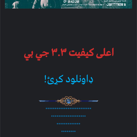
اعلی کیفیت ۳.۳ جي بي
ډاونلود کړئ!
*************************
*******************
*************
********