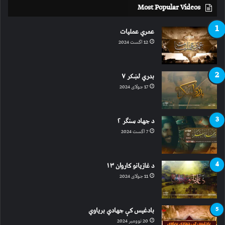
Most Popular Videos
عمري عملیات
12 اگست 2024
بدري لښکر ۷
17 جولای 2024
د جهاد سنګر ۲
7 اگست 2024
د غازیانو کاروان ۱۳
11 جولای 2024
بادغیس کې جهادي بریاوي
20 نوومبر 2024