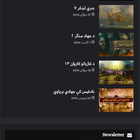
بدري لښکر ۷
17 جولای 2024
د جهاد سنګر ۲
7 اگست 2024
د غازیانو کاروان ۱۳
11 جولای 2024
بادغیس کې جهادي بریاوي
20 نوومبر 2024
Newsletter