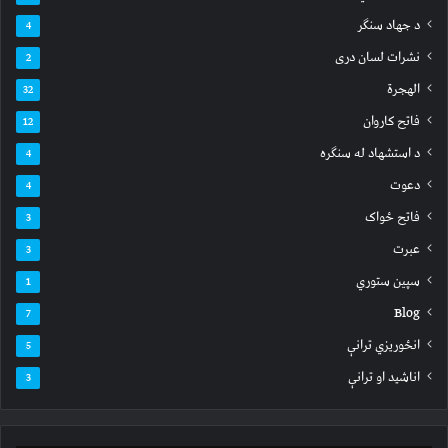
د جهاد سنګر
4
نشرات لسان دری
2
الهجرة
32
فاتح کاروان
12
د استشهاد له سنګره
4
دعوت
4
فاتح ځواک
3
عبرت
3
سپين ستوري
1
Blog
7
انځوریزي ترانې
5
اناشید او ترانې
3