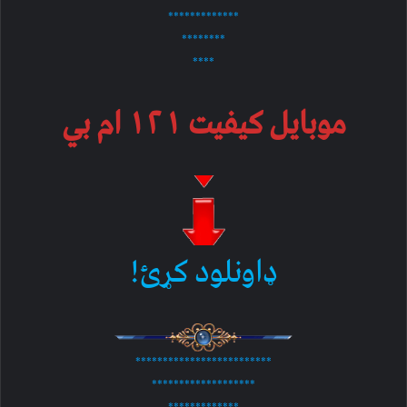
*************
********
****
موبایل کیفیت ۱۲۱ ام بي
ډاونلود کړئ!
*************************
*******************