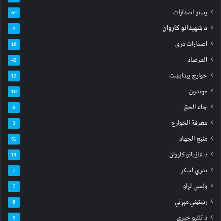
پښتو اصدارات
64
د شهیدانو کاروان
2
اصدارات دری
16
المرصاد
42
خوارج پیدایښت
12
مهتدون
10
جاء الحق
6
معرفة الخوارج
3
منبع الجهاد
51
د غازیانو کاروان
13
بدري لښکر
7
ولسي تړاو
7
رښتیني مېړني
6
د تللیو خبري
5