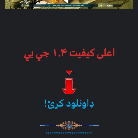
اعلی کیفیت ۱.۴ جي بي
ډاونلود کړئ!
*************************