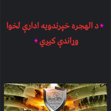
د الهجره خپرندویه ادارې لخوا
وړاندې کیږي