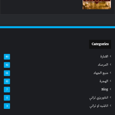
Categories
الامارة
85
المرصاد
42
منبع الجهاد
51
الهجرة
32
Blog
7
انځوریزي ترانې
5
اناشید او ترانې
3