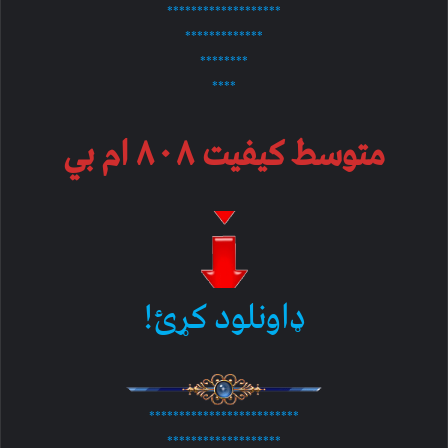
*******************
*************
********
****
متوسط کیفیت ۸۰۸ ام بي
ډاونلود کړئ!
*************************
*******************