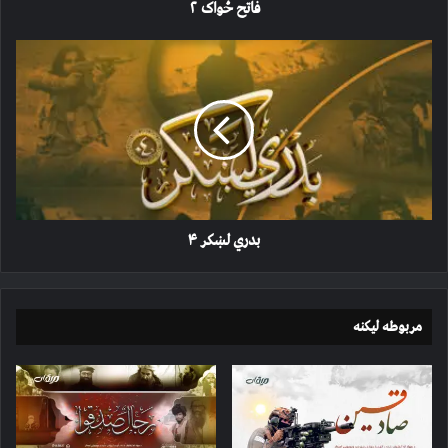
فاتح ځواک ۲
بدري
لښکر
۴
بدري لښکر ۴
مربوطه لیکنه