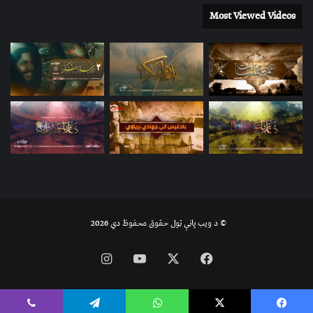
Most Viewed Videos
© د ویب پاڼې ټول حقوق محفوظ دي 2026
Instagram
YouTube
Facebook
X