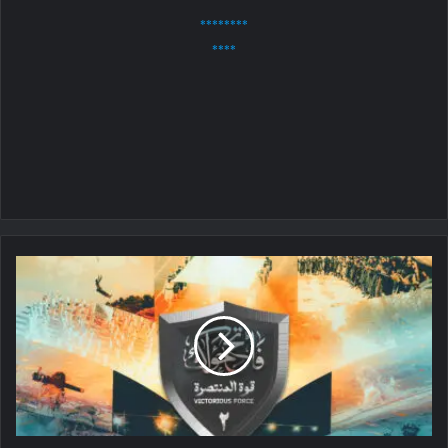
*************
********
****
فاتح
ځواک
۲