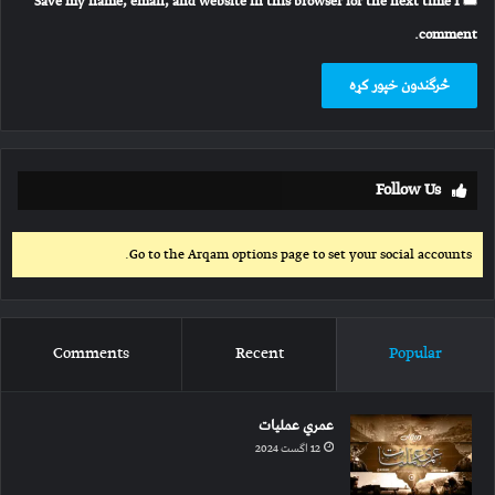
Save my name, email, and website in this browser for the next time I
comment.
Follow Us
Go to the Arqam options page to set your social accounts.
Comments
Recent
Popular
عمري عملیات
12 اگست 2024