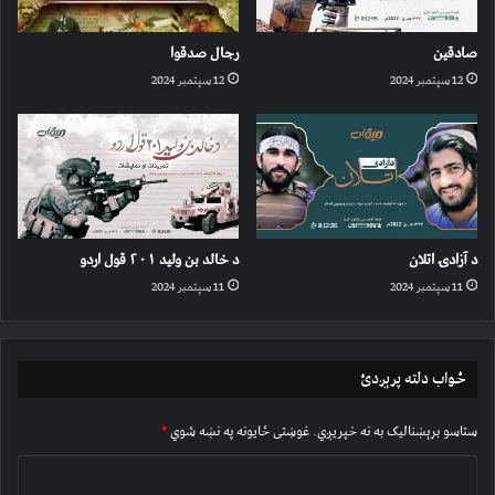
صادقین
رجال صدقوا
12 سپتمبر 2024
12 سپتمبر 2024
د آزادۍ اتلان
د خالد بن ولید ۲۰۱ قول اردو
11 سپتمبر 2024
11 سپتمبر 2024
ځواب دلته پرېږدئ
ستاسو برېښناليک به نه خپريږي.
غوښتى ځایونه په نښه شوي
*
څ