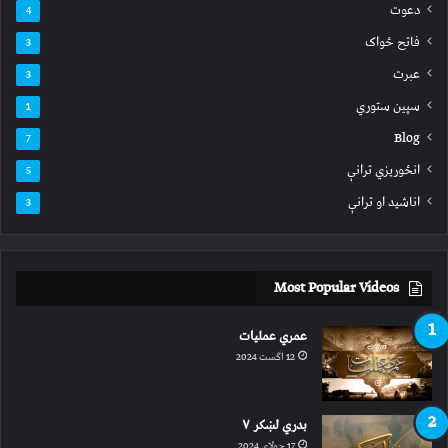
دعوت
4
فاتح ځواک
3
عبرت
3
سپين ستوري
1
Blog
7
انځوریزي ترانې
5
اناشید او ترانې
3
Most Popular Videos
عمري عملیات
12 اگست 2024
بدري لښکر ۷
17 جولای 2024