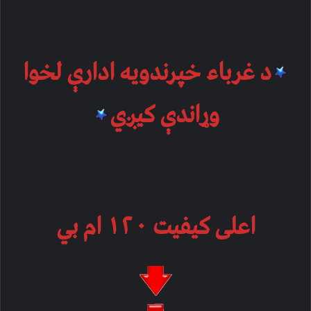
د غرباء خپرندویه ادارې لخوا
وړاندې کیږي
اعلی کیفیت ۱۲۰ ام بي