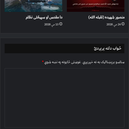
منصور شهیده (تقبله الله)
دا مقدس او سپیڅلی نظام
24 مې 2026
13 مې 2026
ځواب دلته پرېږدئ
ستاسو برېښناليک به نه خپريږي.
غوښتى ځایونه په نښه شوي
*
څ
ر
گ
ن
د
و
ن