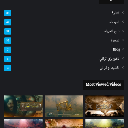
الامارة
85
المرصاد
42
منبع الجهاد
51
الهجرة
32
Blog
7
انځوریزي ترانې
5
اناشید او ترانې
3
Most Viewed Videos