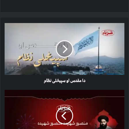
دا
مقدس
او
سپیڅلی
نظام
دا مقدس او سپیڅلی نظام
منصور
شهیده
(تقبله
الله)