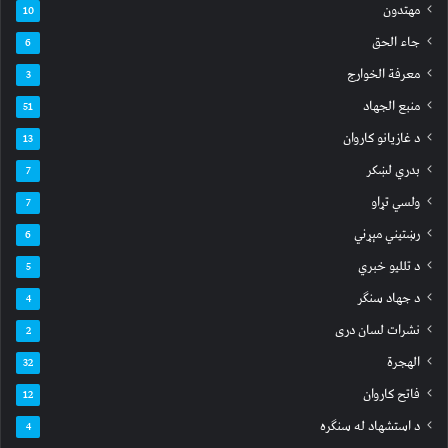
مهتدون
10
جاء الحق
6
معرفة الخوارج
3
منبع الجهاد
51
د غازیانو کاروان
13
بدري لښکر
7
ولسي تړاو
7
رښتیني مېړني
6
د تللیو خبري
5
د جهاد سنګر
4
نشرات لسان دری
2
الهجرة
32
فاتح کاروان
12
د استشهاد له سنګره
4