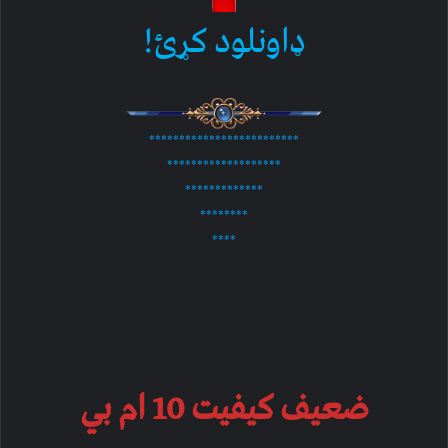
ډاونلود کړئ!
*************************
*******************
*************
********
****
ضعیف کیفیت 10 ام بي