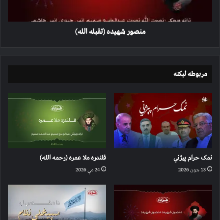
منصور شهیده (تقبله الله)
مربوطه لیکنه
نمک حرام پیژني
قلندره ملا عمره (رحمه الله)
13 جون 2026
24 مې 2026