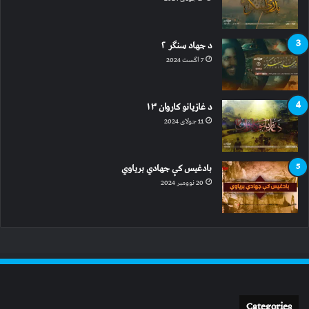
د جهاد سنګر ۲
7 اگست 2024
د غازیانو کاروان ۱۳
11 جولای 2024
بادغیس کې جهادي بریاوي
20 نوومبر 2024
Categories